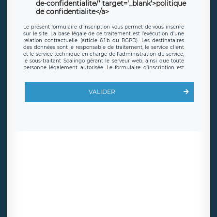
de-confidentialite/' target='_blank'>politique
de confidentialite</a>
Le présent formulaire d’inscription vous permet de vous inscrire
sur le site. La base légale de ce traitement est l’exécution d’une
relation contractuelle (article 6.1.b du RGPD). Les destinataires
des données sont le responsable de traitement, le service client
et le service technique en charge de l’administration du service,
le sous-traitant Scalingo gérant le serveur web, ainsi que toute
personne légalement autorisée. Le formulaire d’inscription est
hébergé sur un serveur hébergé par Scalingo, basé en France et
offrant des
clauses de protection conformes au RGPD
. Les
données collectées sont conservées jusqu’à ce que l’Internaute
VALIDER
en sollicite la suppression, étant entendu que vous pouvez
demander la suppression de vos données et retirer votre
consentement à tout moment. Vous disposez également d’un
droit d’accès, de rectification ou de limitation du traitement
relatif à vos données à caractère personnel, ainsi que d’un droit à
la portabilité de vos données. Vous pouvez exercer ces droits
auprès du délégué à la protection des données de LÉGAVOX qui
exerce au siège social de LÉGAVOX et est joignable à l’adresse
mail suivante : donneespersonnelles@legavox.fr. Le responsable
de traitement est la société LÉGAVOX, sis 9 rue Léopold Sédar
Senghor, joignable à l’adresse mail :
responsabledetraitement@legavox.fr. Vous avez également le
droit d’introduire une réclamation auprès d’une autorité de
contrôle.