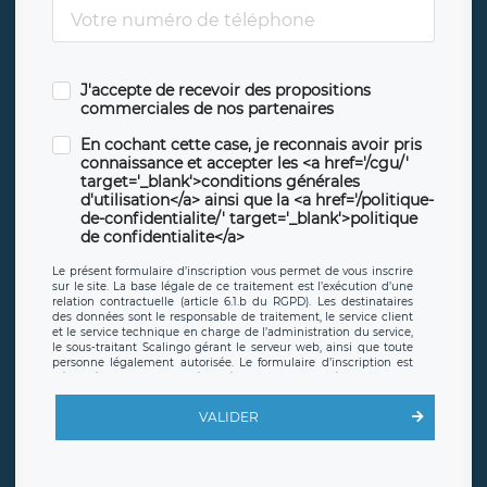
J'accepte de recevoir des propositions
commerciales de nos partenaires
En cochant cette case, je reconnais avoir pris
connaissance et accepter les <a href='/cgu/'
target='_blank'>conditions générales
d'utilisation</a> ainsi que la <a href='/politique-
de-confidentialite/' target='_blank'>politique
de confidentialite</a>
Le présent formulaire d’inscription vous permet de vous inscrire
sur le site. La base légale de ce traitement est l’exécution d’une
relation contractuelle (article 6.1.b du RGPD). Les destinataires
des données sont le responsable de traitement, le service client
et le service technique en charge de l’administration du service,
le sous-traitant Scalingo gérant le serveur web, ainsi que toute
personne légalement autorisée. Le formulaire d’inscription est
hébergé sur un serveur hébergé par Scalingo, basé en France et
offrant des
clauses de protection conformes au RGPD
. Les
données collectées sont conservées jusqu’à ce que l’Internaute
VALIDER
en sollicite la suppression, étant entendu que vous pouvez
demander la suppression de vos données et retirer votre
consentement à tout moment. Vous disposez également d’un
droit d’accès, de rectification ou de limitation du traitement
relatif à vos données à caractère personnel, ainsi que d’un droit à