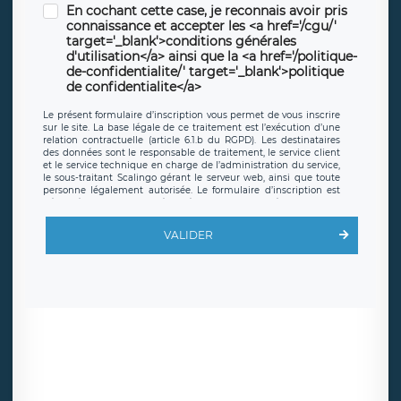
En cochant cette case, je reconnais avoir pris
connaissance et accepter les <a href='/cgu/'
target='_blank'>conditions générales
d'utilisation</a> ainsi que la <a href='/politique-
de-confidentialite/' target='_blank'>politique
de confidentialite</a>
Le présent formulaire d’inscription vous permet de vous inscrire
sur le site. La base légale de ce traitement est l’exécution d’une
relation contractuelle (article 6.1.b du RGPD). Les destinataires
des données sont le responsable de traitement, le service client
et le service technique en charge de l’administration du service,
le sous-traitant Scalingo gérant le serveur web, ainsi que toute
personne légalement autorisée. Le formulaire d’inscription est
hébergé sur un serveur hébergé par Scalingo, basé en France et
offrant des
clauses de protection conformes au RGPD
. Les
données collectées sont conservées jusqu’à ce que l’Internaute
VALIDER
en sollicite la suppression, étant entendu que vous pouvez
demander la suppression de vos données et retirer votre
consentement à tout moment. Vous disposez également d’un
droit d’accès, de rectification ou de limitation du traitement
relatif à vos données à caractère personnel, ainsi que d’un droit à
la portabilité de vos données. Vous pouvez exercer ces droits
auprès du délégué à la protection des données de LÉGAVOX qui
exerce au siège social de LÉGAVOX et est joignable à l’adresse
mail suivante : donneespersonnelles@legavox.fr. Le responsable
de traitement est la société LÉGAVOX, sis 9 rue Léopold Sédar
Senghor, joignable à l’adresse mail :
responsabledetraitement@legavox.fr. Vous avez également le
droit d’introduire une réclamation auprès d’une autorité de