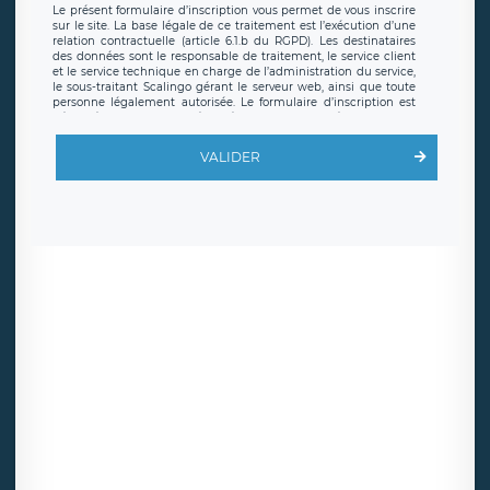
Le présent formulaire d’inscription vous permet de vous inscrire
sur le site. La base légale de ce traitement est l’exécution d’une
relation contractuelle (article 6.1.b du RGPD). Les destinataires
des données sont le responsable de traitement, le service client
et le service technique en charge de l’administration du service,
le sous-traitant Scalingo gérant le serveur web, ainsi que toute
personne légalement autorisée. Le formulaire d’inscription est
hébergé sur un serveur hébergé par Scalingo, basé en France et
offrant des
clauses de protection conformes au RGPD
. Les
données collectées sont conservées jusqu’à ce que l’Internaute
VALIDER
en sollicite la suppression, étant entendu que vous pouvez
demander la suppression de vos données et retirer votre
consentement à tout moment. Vous disposez également d’un
droit d’accès, de rectification ou de limitation du traitement
relatif à vos données à caractère personnel, ainsi que d’un droit à
la portabilité de vos données. Vous pouvez exercer ces droits
auprès du délégué à la protection des données de LÉGAVOX qui
exerce au siège social de LÉGAVOX et est joignable à l’adresse
mail suivante : donneespersonnelles@legavox.fr. Le responsable
de traitement est la société LÉGAVOX, sis 9 rue Léopold Sédar
Senghor, joignable à l’adresse mail :
responsabledetraitement@legavox.fr. Vous avez également le
droit d’introduire une réclamation auprès d’une autorité de
contrôle.