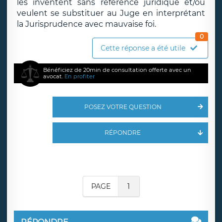
les inventent sans référence juridique et/ou
veulent se substituer au Juge en interprétant
la Jurisprudence avec mauvaise foi.
0
Cette réponse a été utile
Bénéficiez de 20min de consultation offerte avec un
avocat.
En profiter
POSEZ VOTRE QUESTION
RÉPONDRE
PAGE
1