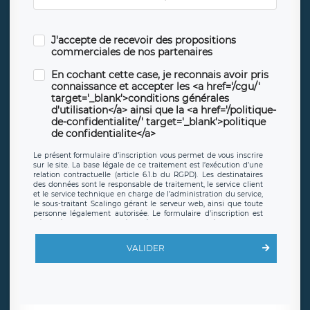
J'accepte de recevoir des propositions
commerciales de nos partenaires
En cochant cette case, je reconnais avoir pris
connaissance et accepter les <a href='/cgu/'
target='_blank'>conditions générales
d'utilisation</a> ainsi que la <a href='/politique-
de-confidentialite/' target='_blank'>politique
de confidentialite</a>
Le présent formulaire d’inscription vous permet de vous inscrire
sur le site. La base légale de ce traitement est l’exécution d’une
relation contractuelle (article 6.1.b du RGPD). Les destinataires
des données sont le responsable de traitement, le service client
et le service technique en charge de l’administration du service,
le sous-traitant Scalingo gérant le serveur web, ainsi que toute
personne légalement autorisée. Le formulaire d’inscription est
hébergé sur un serveur hébergé par Scalingo, basé en France et
offrant des
clauses de protection conformes au RGPD
. Les
données collectées sont conservées jusqu’à ce que l’Internaute
VALIDER
en sollicite la suppression, étant entendu que vous pouvez
demander la suppression de vos données et retirer votre
consentement à tout moment. Vous disposez également d’un
droit d’accès, de rectification ou de limitation du traitement
relatif à vos données à caractère personnel, ainsi que d’un droit à
la portabilité de vos données. Vous pouvez exercer ces droits