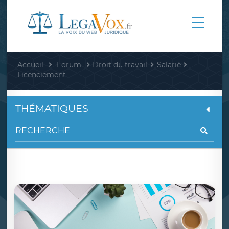
Accueil
Forum
Droit du travail
Salarié
Licenciement
THÉMATIQUES