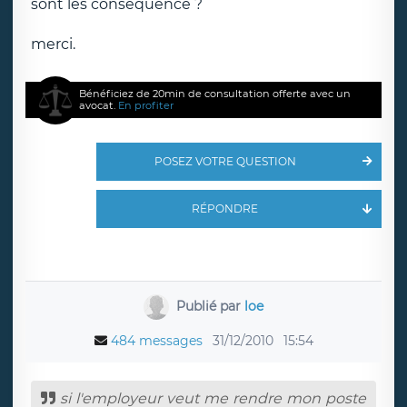
sont les conséquence ?
merci.
Bénéficiez de 20min de consultation offerte avec un
avocat.
En profiter
POSEZ VOTRE QUESTION
RÉPONDRE
Publié par
loe
484 messages
31/12/2010
15:54
si l'employeur veut me rendre mon poste