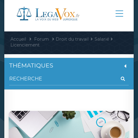
Accueil
Forum
Droit du travail
Salarié
Licenciement
THÉMATIQUES