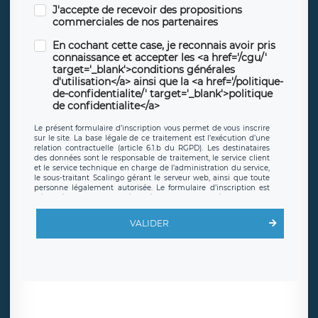
J'accepte de recevoir des propositions
commerciales de nos partenaires
En cochant cette case, je reconnais avoir pris
connaissance et accepter les <a href='/cgu/'
target='_blank'>conditions générales
d'utilisation</a> ainsi que la <a href='/politique-
de-confidentialite/' target='_blank'>politique
de confidentialite</a>
Le présent formulaire d’inscription vous permet de vous inscrire
sur le site. La base légale de ce traitement est l’exécution d’une
relation contractuelle (article 6.1.b du RGPD). Les destinataires
des données sont le responsable de traitement, le service client
et le service technique en charge de l’administration du service,
le sous-traitant Scalingo gérant le serveur web, ainsi que toute
personne légalement autorisée. Le formulaire d’inscription est
hébergé sur un serveur hébergé par Scalingo, basé en France et
offrant des
clauses de protection conformes au RGPD
. Les
données collectées sont conservées jusqu’à ce que l’Internaute
VALIDER
en sollicite la suppression, étant entendu que vous pouvez
demander la suppression de vos données et retirer votre
consentement à tout moment. Vous disposez également d’un
droit d’accès, de rectification ou de limitation du traitement
relatif à vos données à caractère personnel, ainsi que d’un droit à
la portabilité de vos données. Vous pouvez exercer ces droits
auprès du délégué à la protection des données de LÉGAVOX qui
exerce au siège social de LÉGAVOX et est joignable à l’adresse
mail suivante : donneespersonnelles@legavox.fr. Le responsable
de traitement est la société LÉGAVOX, sis 9 rue Léopold Sédar