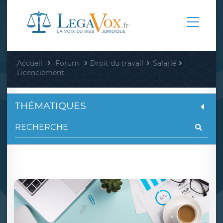
Accueil
Forum
Droit du travail
Salarié
Licenciement
THÉMATIQUES