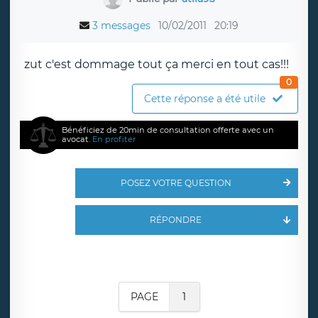
3 messages
10/02/2011
20:19
zut c'est dommage tout ça merci en tout cas!!!
0
Cette réponse a été utile
Bénéficiez de 20min de consultation offerte avec un
avocat.
En profiter
POSEZ VOTRE QUESTION
RÉPONDRE
PAGE
1