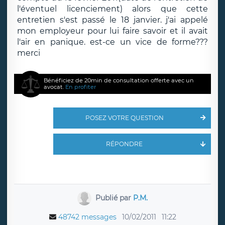
l'éventuel licenciement) alors que cette
entretien s'est passé le 18 janvier. j'ai appelé
mon employeur pour lui faire savoir et il avait
l'air en panique. est-ce un vice de forme???
merci
Bénéficiez de 20min de consultation offerte avec un
avocat.
En profiter
POSEZ VOTRE QUESTION
RÉPONDRE
Publié par
P.M.
48742 messages
10/02/2011
11:22