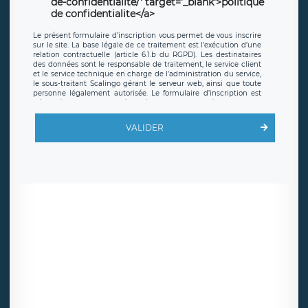
de-confidentialite/' target='_blank'>politique
de confidentialite</a>
Le présent formulaire d’inscription vous permet de vous inscrire
sur le site. La base légale de ce traitement est l’exécution d’une
relation contractuelle (article 6.1.b du RGPD). Les destinataires
des données sont le responsable de traitement, le service client
et le service technique en charge de l’administration du service,
le sous-traitant Scalingo gérant le serveur web, ainsi que toute
personne légalement autorisée. Le formulaire d’inscription est
hébergé sur un serveur hébergé par Scalingo, basé en France et
offrant des
clauses de protection conformes au RGPD
. Les
données collectées sont conservées jusqu’à ce que l’Internaute
VALIDER
en sollicite la suppression, étant entendu que vous pouvez
demander la suppression de vos données et retirer votre
consentement à tout moment. Vous disposez également d’un
droit d’accès, de rectification ou de limitation du traitement
relatif à vos données à caractère personnel, ainsi que d’un droit à
la portabilité de vos données. Vous pouvez exercer ces droits
auprès du délégué à la protection des données de LÉGAVOX qui
exerce au siège social de LÉGAVOX et est joignable à l’adresse
mail suivante : donneespersonnelles@legavox.fr. Le responsable
de traitement est la société LÉGAVOX, sis 9 rue Léopold Sédar
Senghor, joignable à l’adresse mail :
responsabledetraitement@legavox.fr. Vous avez également le
droit d’introduire une réclamation auprès d’une autorité de
contrôle.