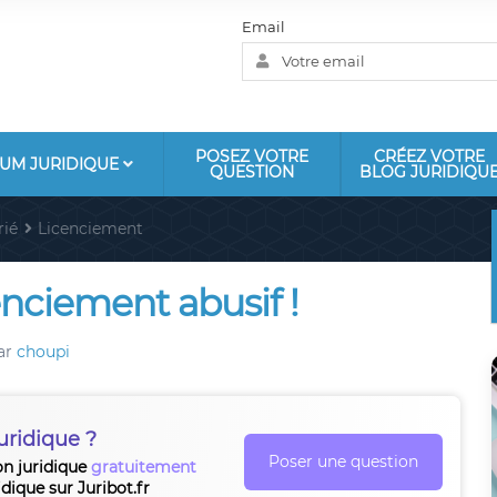
Email
POSEZ VOTRE
CRÉEZ VOTRE
UM JURIDIQUE
QUESTION
BLOG JURIDIQU
rié
Licenciement
enciement abusif !
ar
choupi
uridique ?
Poser une question
on juridique
gratuitement
idique sur Juribot.fr