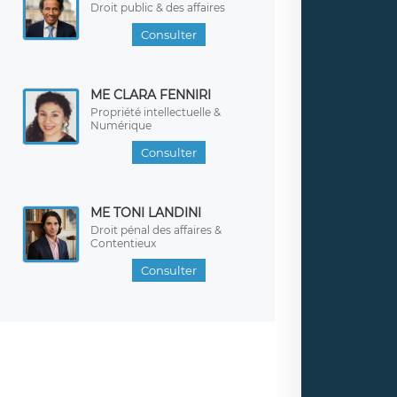
Droit public & des affaires
Consulter
ME CLARA FENNIRI
Propriété intellectuelle &
Numérique
Consulter
ME TONI LANDINI
Droit pénal des affaires &
Contentieux
Consulter