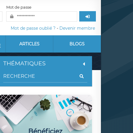
Mot de passe
Mot de passe oublié ?
-
Devenir membre
ARTICLES
BLOGS
E
THÉMATIQUES
Bénéficiez