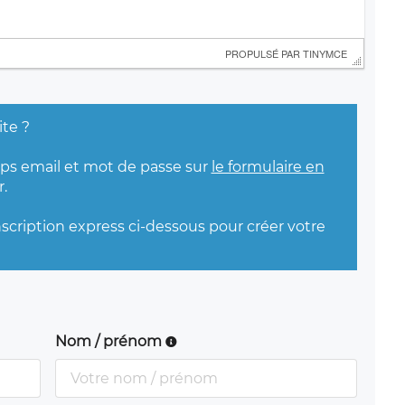
 PROPULSÉ PAR 
TINYMCE
ite ?
mps email et mot de passe sur
le formulaire en
.
nscription express ci-dessous pour créer votre
Nom / prénom