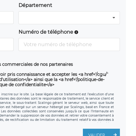
Département
Numéro de téléphone
ns commerciales de nos partenaires
oir pris connaissance et accepter les <a href='/cgu/'
utilisation</a> ainsi que la <a href='/politique-de-
ique de confidentialite</a>
nscrire sur le site. La base légale de ce traitement est l’exécution d’une
nataires des données sont le responsable de traitement, le service client et
ervice, le sous-traitant Scalingo gérant le serveur web, ainsi que toute
tion est hébergé sur un serveur hébergé par Scalingo, basé en France et
. Les données collectées sont conservées jusqu’à ce que l’Internaute en
z demander la suppression de vos données et retirer votre consentement à
, de rectification ou de limitation du traitement relatif à vos données à
ité de vos données. Vous pouvez exercer ces droits auprès du délégué à la
ège social de LÉGAVOX et est joignable à l’adresse mail suivante :
traitement est la société LÉGAVOX, sis 9 rue Léopold Sédar Senghor,
VALIDER