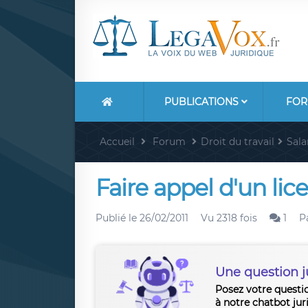
PUBLICATIONS
FOR
Accueil
Forum
Droit du travail
Sala
Faire appel d'un lic
Publié le
26/02/2011
Vu 2318 fois
1
P
Une question j
Posez votre questi
à notre chatbot jur