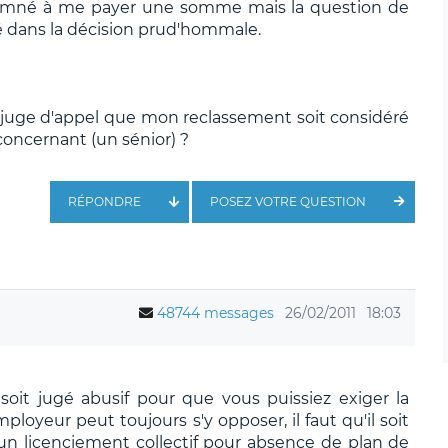
damné à me payer une somme mais la question de
 dans la décision prud'hommale.
 juge d'appel que mon reclassement soit considéré
concernant (un sénior) ?
RÉPONDRE
POSEZ VOTRE QUESTION
48744 messages
26/02/2011
18:03
 soit jugé abusif pour que vous puissiez exiger la
mployeur peut toujours s'y opposer, il faut qu'il soit
un licenciement collectif pour absence de plan de