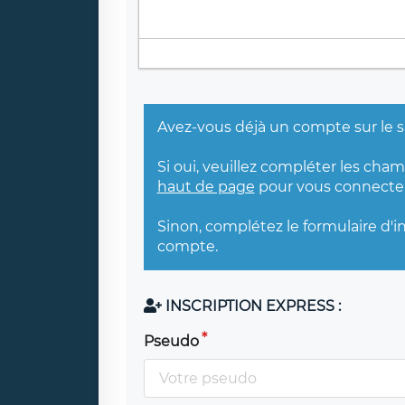
Avez-vous déjà un compte sur le s
Si oui, veuillez compléter les cha
haut de page
pour vous connecter
Sinon, complétez le formulaire d'i
compte.
INSCRIPTION EXPRESS :
Pseudo