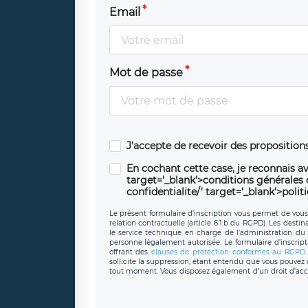
Email
Mot de passe
J'accepte de recevoir des propositio
En cochant cette case, je reconnais av
target='_blank'>conditions générales d'
confidentialite/' target='_blank'>polit
Le présent formulaire d’inscription vous permet de vous i
relation contractuelle (article 6.1.b du RGPD). Les desti
le service technique en charge de l’administration du s
personne légalement autorisée. Le formulaire d’inscrip
offrant des
clauses de protection conformes au RGPD
sollicite la suppression, étant entendu que vous pouve
tout moment. Vous disposez également d’un droit d’accès
caractère personnel, ainsi que d’un droit à la portabil
protection des données de LÉGAVOX qui exerce au si
donneespersonnelles@legavox.fr. Le responsable de 