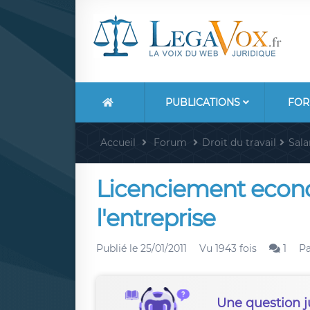
PUBLICATIONS
FOR
Accueil
Forum
Droit du travail
Sala
Licenciement econo
l'entreprise
Publié le
25/01/2011
Vu 1943 fois
1
P
Une question j