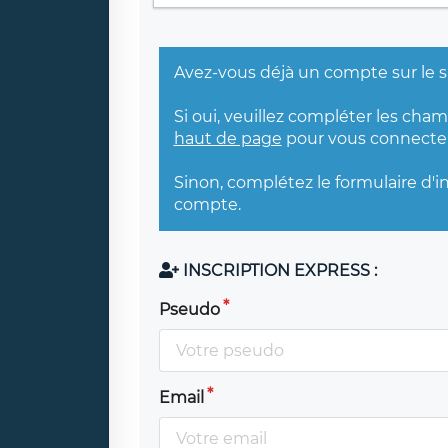
Avez-vous déjà un compte sur le s
Si oui, veuillez compléter les cha
haut de page
pour vous connecter
Sinon, complétez le formulaire d'i
compte.
INSCRIPTION EXPRESS :
Pseudo
Email