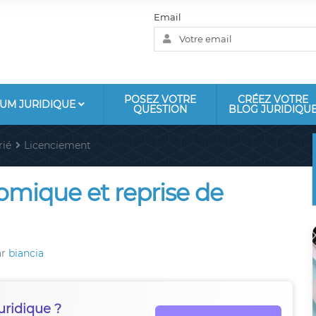
Email
POSEZ VOTRE
CRÉEZ VOTRE
UM JURIDIQUE
QUESTION
BLOG JURIDIQU
rié
Licenciement
mique et reprise de
ar
biancia
uridique ?