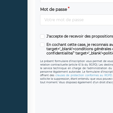
Mot de passe
J'accepte de recevoir des propositio
En cochant cette case, je reconnais av
target='_blank'>conditions générales d'
confidentialite/' target='_blank'>polit
Le présent formulaire d’inscription vous permet de vous i
relation contractuelle (article 6.1.b du RGPD). Les desti
le service technique en charge de l’administration du s
personne légalement autorisée. Le formulaire d’inscrip
offrant des
clauses de protection conformes au RGPD
sollicite la suppression, étant entendu que vous pouve
tout moment. Vous disposez également d’un droit d’accès
caractère personnel, ainsi que d’un droit à la portabil
protection des données de LÉGAVOX qui exerce au si
donneespersonnelles@legavox.fr. Le responsable de 
joignable à l’adresse mail : responsabledetraitement@
auprès d’une autorité de contrôle.