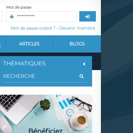
Mot de passe
Mot de passe oublié ?
-
Devenir membre
ARTICLES
BLOGS
E
THÉMATIQUES
Bénéficiez