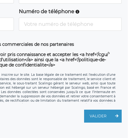
Numéro de téléphone
ns commerciales de nos partenaires
oir pris connaissance et accepter les <a href='/cgu/'
utilisation</a> ainsi que la <a href='/politique-de-
ique de confidentialite</a>
nscrire sur le site. La base légale de ce traitement est l’exécution d’une
nataires des données sont le responsable de traitement, le service client et
ervice, le sous-traitant Scalingo gérant le serveur web, ainsi que toute
tion est hébergé sur un serveur hébergé par Scalingo, basé en France et
. Les données collectées sont conservées jusqu’à ce que l’Internaute en
z demander la suppression de vos données et retirer votre consentement à
, de rectification ou de limitation du traitement relatif à vos données à
ité de vos données. Vous pouvez exercer ces droits auprès du délégué à la
ège social de LÉGAVOX et est joignable à l’adresse mail suivante :
traitement est la société LÉGAVOX, sis 9 rue Léopold Sédar Senghor,
VALIDER
legavox.fr. Vous avez également le droit d’introduire une réclamation