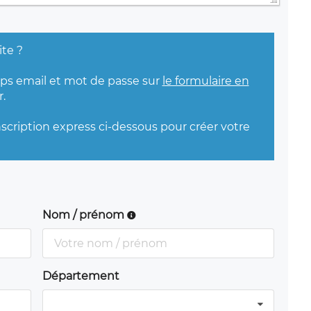
ite ?
mps email et mot de passe sur
le formulaire en
.
nscription express ci-dessous pour créer votre
Nom / prénom
Département