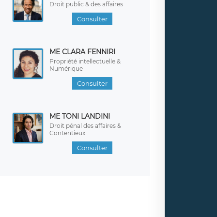
Droit public & des affaires
Consulter
ME CLARA FENNIRI
Propriété intellectuelle &
Numérique
Consulter
ME TONI LANDINI
Droit pénal des affaires &
Contentieux
Consulter