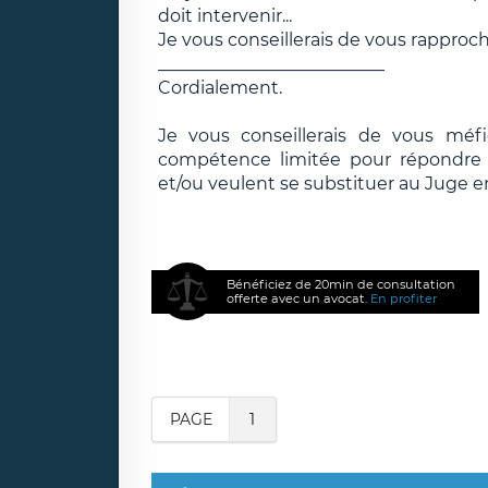
doit intervenir...
Je vous conseillerais de vous rapproche
__________________________
Cordialement.
Je vous conseillerais de vous méf
compétence limitée pour répondre e
et/ou veulent se substituer au Juge e
Bénéficiez de 20min de consultation
offerte avec un avocat.
En profiter
PAGE
1