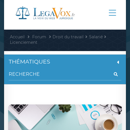
Accueil
Forum
Droit du travail
Salarié
Licenciement
THÉMATIQUES