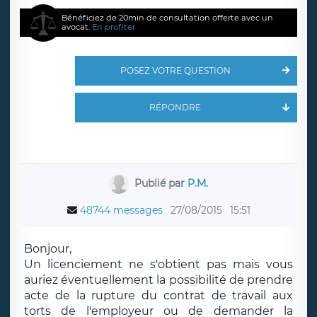
Bénéficiez de 20min de consultation offerte avec un
avocat.
En profiter
POSEZ VOTRE QUESTION
RÉPONDRE
Publié par
P.M.
48744 messages
27/08/2015
15:51
Bonjour,
Un licenciement ne s'obtient pas mais vous
auriez éventuellement la possibilité de prendre
acte de la rupture du contrat de travail aux
torts de l'employeur ou de demander la