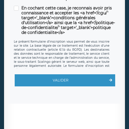
En cochant cette case, je reconnais avoir pris
connaissance et accepter les <a href='/cgu/'
target='_blank'>conditions générales
d'utilisation</a> ainsi que la <a href='/politique-
de-confidentialite/' target='_blank'>politique
de confidentialite</a>
Le présent formulaire d’inscription vous permet de vous inscrire
sur le site. La base légale de ce traitement est l’exécution d’une
relation contractuelle (article 6.1.b du RGPD). Les destinataires
des données sont le responsable de traitement, le service client
et le service technique en charge de l’administration du service,
le sous-traitant Scalingo gérant le serveur web, ainsi que toute
personne légalement autorisée. Le formulaire d’inscription est
hébergé sur un serveur hébergé par Scalingo, basé en France et
offrant des
clauses de protection conformes au RGPD
. Les
données collectées sont conservées jusqu’à ce que l’Internaute
VALIDER
en sollicite la suppression, étant entendu que vous pouvez
demander la suppression de vos données et retirer votre
consentement à tout moment. Vous disposez également d’un
droit d’accès, de rectification ou de limitation du traitement
relatif à vos données à caractère personnel, ainsi que d’un droit à
la portabilité de vos données. Vous pouvez exercer ces droits
auprès du délégué à la protection des données de LÉGAVOX qui
exerce au siège social de LÉGAVOX et est joignable à l’adresse
mail suivante : donneespersonnelles@legavox.fr. Le responsable
de traitement est la société LÉGAVOX, sis 9 rue Léopold Sédar
Senghor, joignable à l’adresse mail :
responsabledetraitement@legavox.fr. Vous avez également le