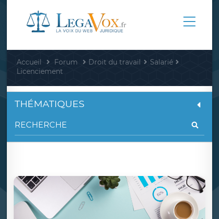
Accueil
Forum
Droit du travail
Salarié
Licenciement
THÉMATIQUES