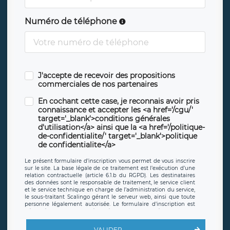
Numéro de téléphone
J'accepte de recevoir des propositions
commerciales de nos partenaires
En cochant cette case, je reconnais avoir pris
connaissance et accepter les <a href='/cgu/'
target='_blank'>conditions générales
d'utilisation</a> ainsi que la <a href='/politique-
de-confidentialite/' target='_blank'>politique
de confidentialite</a>
Le présent formulaire d’inscription vous permet de vous inscrire
sur le site. La base légale de ce traitement est l’exécution d’une
relation contractuelle (article 6.1.b du RGPD). Les destinataires
des données sont le responsable de traitement, le service client
et le service technique en charge de l’administration du service,
le sous-traitant Scalingo gérant le serveur web, ainsi que toute
personne légalement autorisée. Le formulaire d’inscription est
hébergé sur un serveur hébergé par Scalingo, basé en France et
offrant des
clauses de protection conformes au RGPD
. Les
données collectées sont conservées jusqu’à ce que l’Internaute
VALIDER