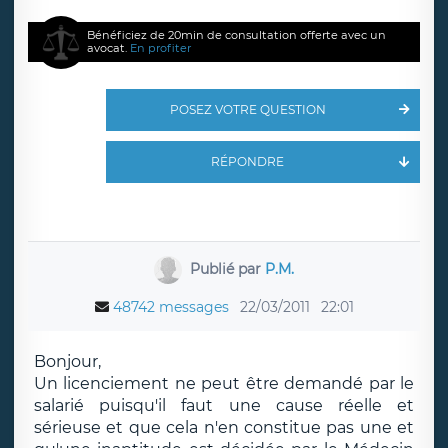
Bénéficiez de 20min de consultation offerte avec un
avocat.
En profiter
POSEZ VOTRE QUESTION
RÉPONDRE
Publié par
P.M.
48742 messages
22/03/2011
22:01
Bonjour,
Un licenciement ne peut être demandé par le
salarié puisqu'il faut une cause réelle et
sérieuse et que cela n'en constitue pas une et