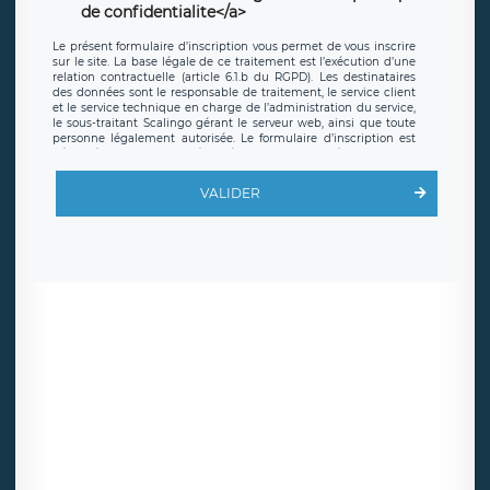
de confidentialite</a>
Le présent formulaire d’inscription vous permet de vous inscrire
sur le site. La base légale de ce traitement est l’exécution d’une
relation contractuelle (article 6.1.b du RGPD). Les destinataires
des données sont le responsable de traitement, le service client
et le service technique en charge de l’administration du service,
le sous-traitant Scalingo gérant le serveur web, ainsi que toute
personne légalement autorisée. Le formulaire d’inscription est
hébergé sur un serveur hébergé par Scalingo, basé en France et
offrant des
clauses de protection conformes au RGPD
. Les
données collectées sont conservées jusqu’à ce que l’Internaute
VALIDER
en sollicite la suppression, étant entendu que vous pouvez
demander la suppression de vos données et retirer votre
consentement à tout moment. Vous disposez également d’un
droit d’accès, de rectification ou de limitation du traitement
relatif à vos données à caractère personnel, ainsi que d’un droit à
la portabilité de vos données. Vous pouvez exercer ces droits
auprès du délégué à la protection des données de LÉGAVOX qui
exerce au siège social de LÉGAVOX et est joignable à l’adresse
mail suivante : donneespersonnelles@legavox.fr. Le responsable
de traitement est la société LÉGAVOX, sis 9 rue Léopold Sédar
Senghor, joignable à l’adresse mail :
responsabledetraitement@legavox.fr. Vous avez également le
droit d’introduire une réclamation auprès d’une autorité de
contrôle.