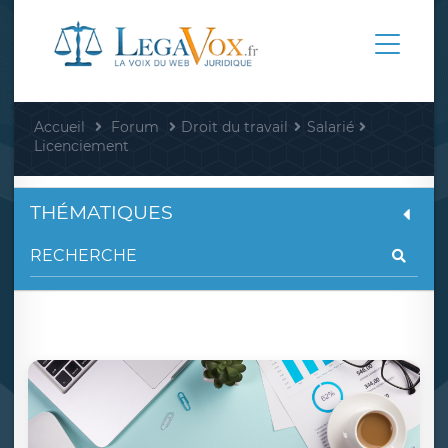
Accueil
Forum
Droit du travail
Salarié
Licenciement
THÉMATIQUES