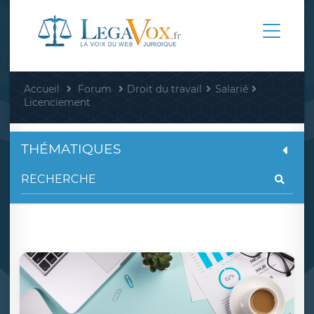
Accueil
Forum
Droit du travail
Salarié
Licenciement
THÉMATIQUES