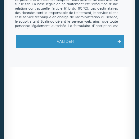
sur le site. La base légale de ce traitement est l’exécution d’une
relation contractuelle (article 6.1.b du RGPD). Les destinataires
des données sont le responsable de traitement, le service client
et le service technique en charge de l’administration du service,
le sous-traitant Scalingo gérant le serveur web, ainsi que toute
personne légalement autorisée. Le formulaire d’inscription est
hébergé sur un serveur hébergé par Scalingo, basé en France et
offrant des
clauses de protection conformes au RGPD
. Les
données collectées sont conservées jusqu’à ce que l’Internaute
VALIDER
en sollicite la suppression, étant entendu que vous pouvez
demander la suppression de vos données et retirer votre
consentement à tout moment. Vous disposez également d’un
droit d’accès, de rectification ou de limitation du traitement
relatif à vos données à caractère personnel, ainsi que d’un droit à
la portabilité de vos données. Vous pouvez exercer ces droits
auprès du délégué à la protection des données de LÉGAVOX qui
exerce au siège social de LÉGAVOX et est joignable à l’adresse
mail suivante : donneespersonnelles@legavox.fr. Le responsable
de traitement est la société LÉGAVOX, sis 9 rue Léopold Sédar
Senghor, joignable à l’adresse mail :
responsabledetraitement@legavox.fr. Vous avez également le
droit d’introduire une réclamation auprès d’une autorité de
contrôle.