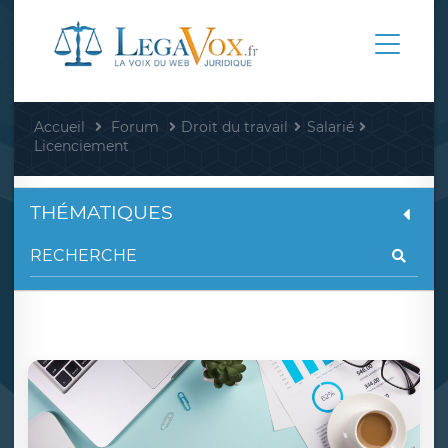
Accueil
Forum
Droit du travail
Salarié
Licenciement
THÉMATIQUES