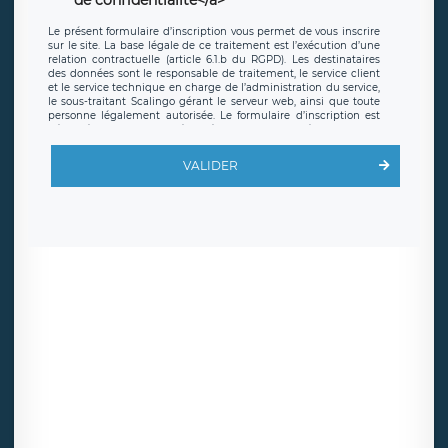
de confidentialite</a>
Le présent formulaire d’inscription vous permet de vous inscrire
sur le site. La base légale de ce traitement est l’exécution d’une
relation contractuelle (article 6.1.b du RGPD). Les destinataires
des données sont le responsable de traitement, le service client
et le service technique en charge de l’administration du service,
le sous-traitant Scalingo gérant le serveur web, ainsi que toute
personne légalement autorisée. Le formulaire d’inscription est
hébergé sur un serveur hébergé par Scalingo, basé en France et
offrant des
clauses de protection conformes au RGPD
. Les
données collectées sont conservées jusqu’à ce que l’Internaute
VALIDER
en sollicite la suppression, étant entendu que vous pouvez
demander la suppression de vos données et retirer votre
consentement à tout moment. Vous disposez également d’un
droit d’accès, de rectification ou de limitation du traitement
relatif à vos données à caractère personnel, ainsi que d’un droit à
la portabilité de vos données. Vous pouvez exercer ces droits
auprès du délégué à la protection des données de LÉGAVOX qui
exerce au siège social de LÉGAVOX et est joignable à l’adresse
mail suivante : donneespersonnelles@legavox.fr. Le responsable
de traitement est la société LÉGAVOX, sis 9 rue Léopold Sédar
Senghor, joignable à l’adresse mail :
responsabledetraitement@legavox.fr. Vous avez également le
droit d’introduire une réclamation auprès d’une autorité de
contrôle.