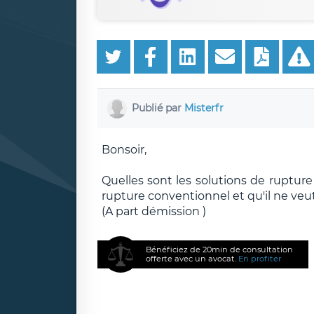
Publié par
Misterfr
Bonsoir,
Quelles sont les solutions de rupture
rupture conventionnel et qu'il ne veut 
(A part démission )
Bénéficiez de 20min de consultation
offerte avec un avocat.
En profiter