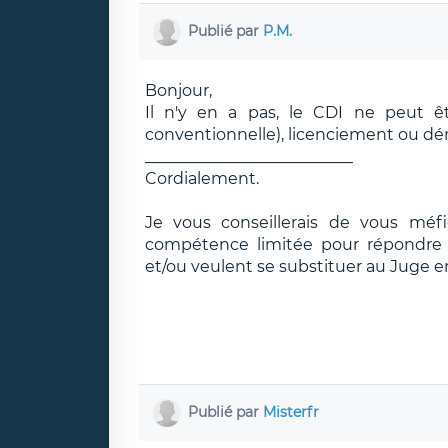
Publié par
P.M.
Bonjour,
Il n'y en a pas, le CDI ne peut ê
conventionnelle), licenciement ou dém
__________________________
Cordialement.
Je vous conseillerais de vous méf
compétence limitée pour répondre e
et/ou veulent se substituer au Juge e
Publié par
Misterfr