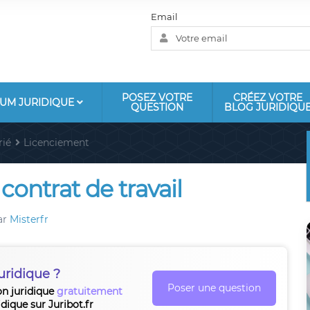
Email
POSEZ VOTRE
CRÉEZ VOTRE
UM JURIDIQUE
QUESTION
BLOG JURIDIQU
rié
Licenciement
contrat de travail
ar
Misterfr
uridique ?
Poser une question
on juridique
gratuitement
idique sur Juribot.fr