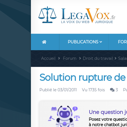
PUBLICATIONS
FOR
Accueil
Forum
Droit du travail
Sala
Solution rupture de 
Publié le
03/01/2011
Vu 1735 fois
3
P
Une question j
Posez votre questi
à notre chatbot jur