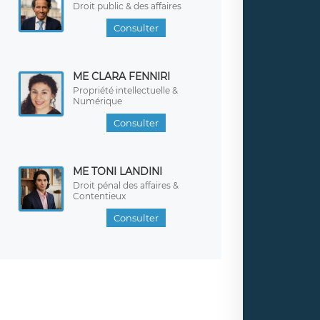
Droit public & des affaires
Consulter
ME CLARA FENNIRI
Propriété intellectuelle &
Numérique
Consulter
ME TONI LANDINI
Droit pénal des affaires &
Contentieux
Consulter