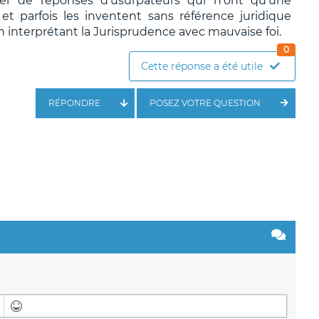
ier de réponses d'usurpateurs qui n'ont qu'une
t parfois les inventent sans référence juridique
n interprétant la Jurisprudence avec mauvaise foi.
0
Cette réponse a été utile
RÉPONDRE
POSEZ VOTRE QUESTION