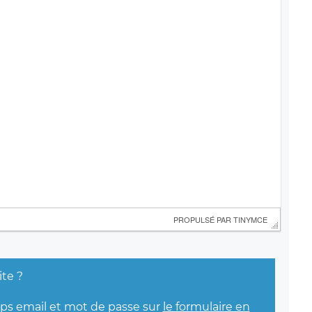
 PROPULSÉ PAR 
TINYMCE
ite ?
mps email et mot de passe sur
le formulaire en