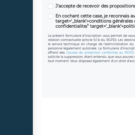
J'accepte de recevoir des propositio
En cochant cette case, je reconnais av
target='_blank'>conditions générales d'
confidentialite/' target='_blank'>polit
Le présent formulaire d’inscription vous permet de vous i
relation contractuelle (article 6.1.b du RGPD). Les desti
le service technique en charge de l’administration du s
personne légalement autorisée. Le formulaire d’inscrip
offrant des
clauses de protection conformes au RGPD
sollicite la suppression, étant entendu que vous pouve
tout moment. Vous disposez également d’un droit d’accès
caractère personnel, ainsi que d’un droit à la portabil
protection des données de LÉGAVOX qui exerce au si
donneespersonnelles@legavox.fr. Le responsable de 
joignable à l’adresse mail : responsabledetraitement@
auprès d’une autorité de contrôle.