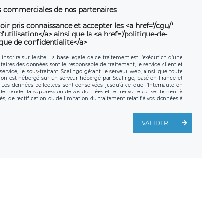
ns commerciales de nos partenaires
oir pris connaissance et accepter les <a href='/cgu/'
utilisation</a> ainsi que la <a href='/politique-de-
ique de confidentialite</a>
nscrire sur le site. La base légale de ce traitement est l’exécution d’une
nataires des données sont le responsable de traitement, le service client et
ervice, le sous-traitant Scalingo gérant le serveur web, ainsi que toute
tion est hébergé sur un serveur hébergé par Scalingo, basé en France et
. Les données collectées sont conservées jusqu’à ce que l’Internaute en
z demander la suppression de vos données et retirer votre consentement à
, de rectification ou de limitation du traitement relatif à vos données à
ité de vos données. Vous pouvez exercer ces droits auprès du délégué à la
ège social de LÉGAVOX et est joignable à l’adresse mail suivante :
traitement est la société LÉGAVOX, sis 9 rue Léopold Sédar Senghor,
VALIDER
legavox.fr. Vous avez également le droit d’introduire une réclamation