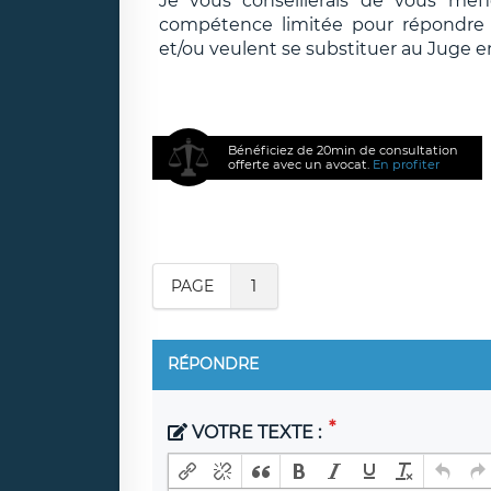
Je vous conseillerais de vous méf
compétence limitée pour répondre e
et/ou veulent se substituer au Juge e
Bénéficiez de 20min de consultation
offerte avec un avocat.
En profiter
PAGE
1
RÉPONDRE
VOTRE TEXTE :