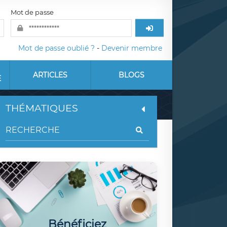
Mot de passe
Mot de passe oublié ?
-
Devenir membre
ARTICLES
BLOGS
E
THÉMATIQUES
Bénéficiez