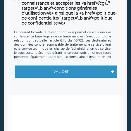
connaissance et accepter les <a href='/cgu/'
target='_blank'>conditions générales
d'utilisation</a> ainsi que la <a href='/politique-
de-confidentialite/' target='_blank'>politique
de confidentialite</a>
Le présent formulaire d’inscription vous permet de vous inscrire
sur le site. La base légale de ce traitement est l’exécution d’une
relation contractuelle (article 6.1.b du RGPD). Les destinataires
des données sont le responsable de traitement, le service client
et le service technique en charge de l’administration du service,
le sous-traitant Scalingo gérant le serveur web, ainsi que toute
personne légalement autorisée. Le formulaire d’inscription est
hébergé sur un serveur hébergé par Scalingo, basé en France et
offrant des
clauses de protection conformes au RGPD
. Les
données collectées sont conservées jusqu’à ce que l’Internaute
VALIDER
en sollicite la suppression, étant entendu que vous pouvez
demander la suppression de vos données et retirer votre
consentement à tout moment. Vous disposez également d’un
droit d’accès, de rectification ou de limitation du traitement
relatif à vos données à caractère personnel, ainsi que d’un droit à
la portabilité de vos données. Vous pouvez exercer ces droits
auprès du délégué à la protection des données de LÉGAVOX qui
exerce au siège social de LÉGAVOX et est joignable à l’adresse
mail suivante : donneespersonnelles@legavox.fr. Le responsable
de traitement est la société LÉGAVOX, sis 9 rue Léopold Sédar
Senghor, joignable à l’adresse mail :
responsabledetraitement@legavox.fr. Vous avez également le
droit d’introduire une réclamation auprès d’une autorité de
contrôle.