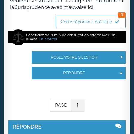
veulent se substituer au Juge en interprétant
la Jurisprudence avec mauvaise foi.
0
Cette réponse a été utile
Bénéficiez de 20min de consultation offerte avec un
avocat.
En profiter
POSEZ VOTRE QUESTION
RÉPONDRE
PAGE
1
RÉPONDRE