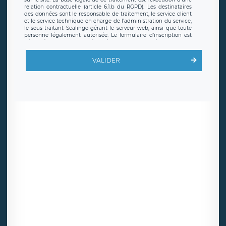
relation contractuelle (article 6.1.b du RGPD). Les destinataires
des données sont le responsable de traitement, le service client
et le service technique en charge de l’administration du service,
le sous-traitant Scalingo gérant le serveur web, ainsi que toute
personne légalement autorisée. Le formulaire d’inscription est
hébergé sur un serveur hébergé par Scalingo, basé en France et
offrant des
clauses de protection conformes au RGPD
. Les
données collectées sont conservées jusqu’à ce que l’Internaute
VALIDER
en sollicite la suppression, étant entendu que vous pouvez
demander la suppression de vos données et retirer votre
consentement à tout moment. Vous disposez également d’un
droit d’accès, de rectification ou de limitation du traitement
relatif à vos données à caractère personnel, ainsi que d’un droit à
la portabilité de vos données. Vous pouvez exercer ces droits
auprès du délégué à la protection des données de LÉGAVOX qui
exerce au siège social de LÉGAVOX et est joignable à l’adresse
mail suivante : donneespersonnelles@legavox.fr. Le responsable
de traitement est la société LÉGAVOX, sis 9 rue Léopold Sédar
Senghor, joignable à l’adresse mail :
responsabledetraitement@legavox.fr. Vous avez également le
droit d’introduire une réclamation auprès d’une autorité de
contrôle.