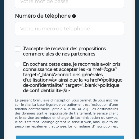
Numéro de téléphone
J'accepte de recevoir des propositions
commerciales de nos partenaires
En cochant cette case, je reconnais avoir pris
connaissance et accepter les <a href='/cgu/'
target='_blank'>conditions générales
d'utilisation</a> ainsi que la <a href='/politique-
de-confidentialite/' target='_blank'>politique
de confidentialite</a>
Le présent formulaire d’inscription vous permet de vous inscrire
sur le site. La base légale de ce traitement est l’exécution d’une
relation contractuelle (article 6.1.b du RGPD). Les destinataires
des données sont le responsable de traitement, le service client
et le service technique en charge de l’administration du service,
le sous-traitant Scalingo gérant le serveur web, ainsi que toute
personne légalement autorisée. Le formulaire d’inscription est
hébergé sur un serveur hébergé par Scalingo, basé en France et
offrant des
clauses de protection conformes au RGPD
. Les