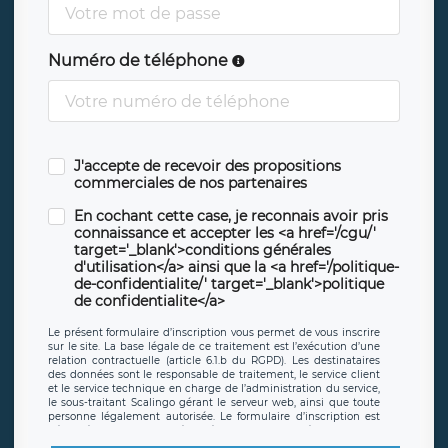
Numéro de téléphone
J'accepte de recevoir des propositions
commerciales de nos partenaires
En cochant cette case, je reconnais avoir pris
connaissance et accepter les <a href='/cgu/'
target='_blank'>conditions générales
d'utilisation</a> ainsi que la <a href='/politique-
de-confidentialite/' target='_blank'>politique
de confidentialite</a>
Le présent formulaire d’inscription vous permet de vous inscrire
sur le site. La base légale de ce traitement est l’exécution d’une
relation contractuelle (article 6.1.b du RGPD). Les destinataires
des données sont le responsable de traitement, le service client
et le service technique en charge de l’administration du service,
le sous-traitant Scalingo gérant le serveur web, ainsi que toute
personne légalement autorisée. Le formulaire d’inscription est
hébergé sur un serveur hébergé par Scalingo, basé en France et
offrant des
clauses de protection conformes au RGPD
. Les