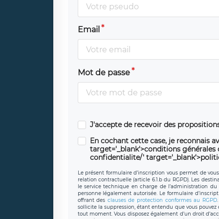
Email
Mot de passe
J'accepte de recevoir des propositio
En cochant cette case, je reconnais av
target='_blank'>conditions générales d'
confidentialite/' target='_blank'>polit
Le présent formulaire d’inscription vous permet de vous i
relation contractuelle (article 6.1.b du RGPD). Les desti
le service technique en charge de l’administration du s
personne légalement autorisée. Le formulaire d’inscrip
offrant des
clauses de protection conformes au RGPD
sollicite la suppression, étant entendu que vous pouve
tout moment. Vous disposez également d’un droit d’accès