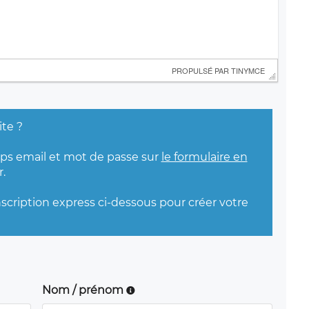
 PROPULSÉ PAR 
TINYMCE
ite ?
mps email et mot de passe sur
le formulaire en
.
nscription express ci-dessous pour créer votre
Nom / prénom