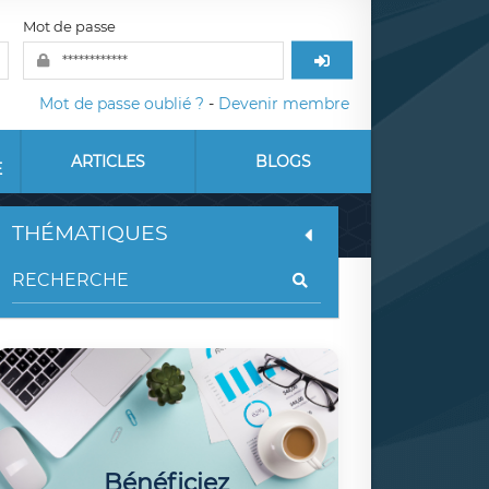
Mot de passe
Mot de passe oublié ?
-
Devenir membre
ARTICLES
BLOGS
E
THÉMATIQUES
Bénéficiez