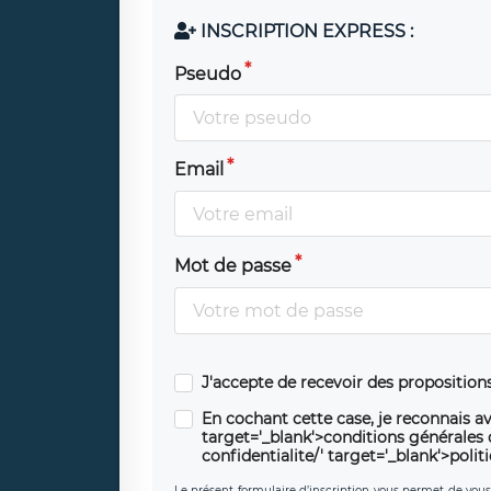
INSCRIPTION EXPRESS :
Pseudo
Email
Mot de passe
J'accepte de recevoir des propositio
En cochant cette case, je reconnais av
target='_blank'>conditions générales d'
confidentialite/' target='_blank'>polit
Le présent formulaire d’inscription vous permet de vous i