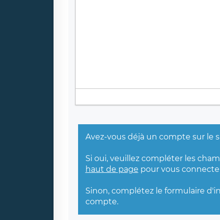
Avez-vous déjà un compte sur le s
Si oui, veuillez compléter les cha
haut de page
pour vous connecter
Sinon, complétez le formulaire d'i
compte.