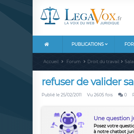
PUBLICATIONS
FOR
Accueil
Forum
Droit du travail
Sala
refuser de valider s
Publié le
25/02/2011
Vu 2605 fois
0
Une question j
Posez votre questi
à notre chatbot jur