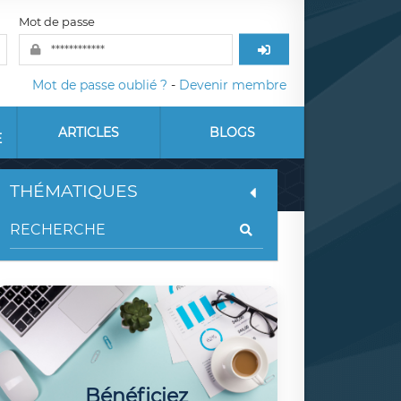
Mot de passe
Mot de passe oublié ?
-
Devenir membre
ARTICLES
BLOGS
E
THÉMATIQUES
Bénéficiez