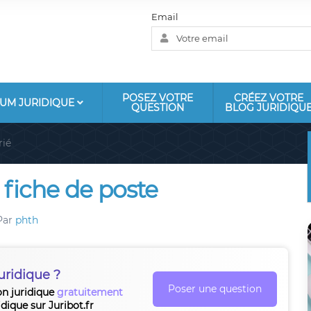
Email
POSEZ VOTRE
CRÉEZ VOTRE
UM JURIDIQUE
QUESTION
BLOG JURIDIQU
rié
a fiche de poste
Par
phth
uridique ?
Poser une question
on juridique
gratuitement
idique sur Juribot.fr