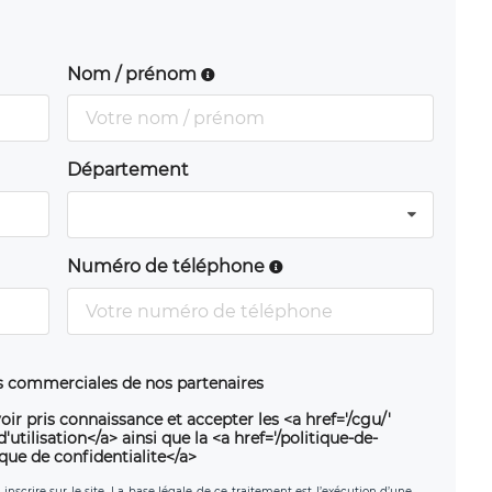
Nom / prénom
Département
Numéro de téléphone
ns commerciales de nos partenaires
oir pris connaissance et accepter les <a href='/cgu/'
utilisation</a> ainsi que la <a href='/politique-de-
ique de confidentialite</a>
nscrire sur le site. La base légale de ce traitement est l’exécution d’une