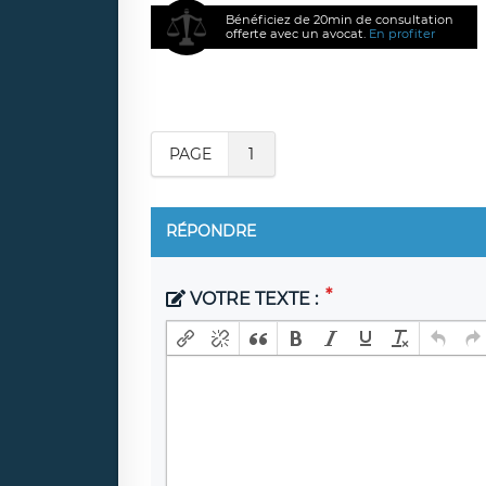
Bénéficiez de 20min de consultation
offerte avec un avocat.
En profiter
PAGE
1
RÉPONDRE
VOTRE TEXTE :