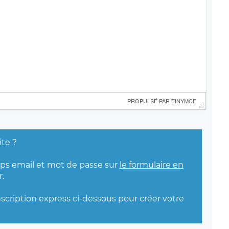
 PROPULSÉ PAR 
TINYMCE
ite ?
mps email et mot de passe sur
le formulaire en
.
nscription express ci-dessous pour créer votre