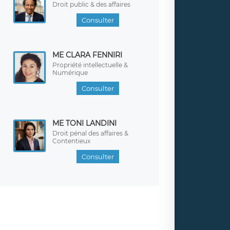
Droit public & des affaires
Consulter
ME CLARA FENNIRI
Propriété intellectuelle &
Numérique
Consulter
ME TONI LANDINI
Droit pénal des affaires &
Contentieux
Consulter