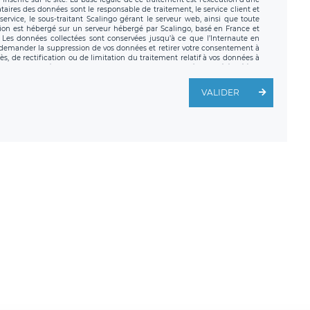
nataires des données sont le responsable de traitement, le service client et
ervice, le sous-traitant Scalingo gérant le serveur web, ainsi que toute
tion est hébergé sur un serveur hébergé par Scalingo, basé en France et
. Les données collectées sont conservées jusqu’à ce que l’Internaute en
z demander la suppression de vos données et retirer votre consentement à
, de rectification ou de limitation du traitement relatif à vos données à
ité de vos données. Vous pouvez exercer ces droits auprès du délégué à la
ège social de LÉGAVOX et est joignable à l’adresse mail suivante :
traitement est la société LÉGAVOX, sis 9 rue Léopold Sédar Senghor,
VALIDER
legavox.fr. Vous avez également le droit d’introduire une réclamation