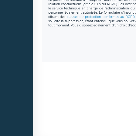
relation contractuelle (article 6.1.b du RGPD). Les desti
le service technique en charge de l’administration du s
personne légalement autorisée. Le formulaire d’inscrip
offrant des
clauses de protection conformes au RGPD
sollicite la suppression, étant entendu que vous pouve
tout moment. Vous disposez également d’un droit d’accès
caractère personnel, ainsi que d’un droit à la portabil
protection des données de LÉGAVOX qui exerce au si
donneespersonnelles@legavox.fr. Le responsable de 
joignable à l’adresse mail : responsabledetraitement@
auprès d’une autorité de contrôle.