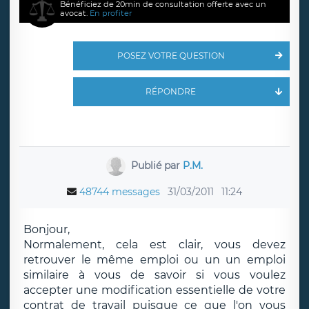
Bénéficiez de 20min de consultation offerte avec un
avocat.
En profiter
POSEZ VOTRE QUESTION
RÉPONDRE
Publié par
P.M.
48744 messages
31/03/2011
11:24
Bonjour,
Normalement, cela est clair, vous devez
retrouver le même emploi ou un un emploi
similaire à vous de savoir si vous voulez
accepter une modification essentielle de votre
contrat de travail puisque ce que l'on vous