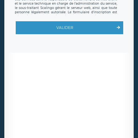
et le service technique en charge de l’administration du service,
le sous-traitant Scalingo gérant le serveur web, ainsi que toute
personne légalement autorisée. Le formulaire d’inscription est
hébergé sur un serveur hébergé par Scalingo, basé en France et
offrant des
clauses de protection conformes au RGPD
. Les
données collectées sont conservées jusqu’à ce que l’Internaute
VALIDER
en sollicite la suppression, étant entendu que vous pouvez
demander la suppression de vos données et retirer votre
consentement à tout moment. Vous disposez également d’un
droit d’accès, de rectification ou de limitation du traitement
relatif à vos données à caractère personnel, ainsi que d’un droit à
la portabilité de vos données. Vous pouvez exercer ces droits
auprès du délégué à la protection des données de LÉGAVOX qui
exerce au siège social de LÉGAVOX et est joignable à l’adresse
mail suivante : donneespersonnelles@legavox.fr. Le responsable
de traitement est la société LÉGAVOX, sis 9 rue Léopold Sédar
Senghor, joignable à l’adresse mail :
responsabledetraitement@legavox.fr. Vous avez également le
droit d’introduire une réclamation auprès d’une autorité de
contrôle.