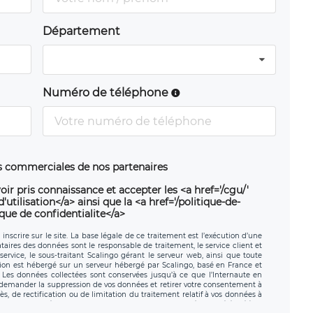
Département
Numéro de téléphone
ns commerciales de nos partenaires
oir pris connaissance et accepter les <a href='/cgu/'
utilisation</a> ainsi que la <a href='/politique-de-
ique de confidentialite</a>
nscrire sur le site. La base légale de ce traitement est l’exécution d’une
nataires des données sont le responsable de traitement, le service client et
ervice, le sous-traitant Scalingo gérant le serveur web, ainsi que toute
tion est hébergé sur un serveur hébergé par Scalingo, basé en France et
. Les données collectées sont conservées jusqu’à ce que l’Internaute en
z demander la suppression de vos données et retirer votre consentement à
, de rectification ou de limitation du traitement relatif à vos données à
ité de vos données. Vous pouvez exercer ces droits auprès du délégué à la