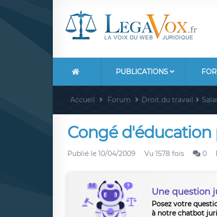
PUBLICATIONS
FOR
Accueil
Forum
Droit du travail
Sala
Congé d'éducation 
Publié le
10/04/2009
Vu 1578 fois
0
Une question j
Posez votre questi
à notre chatbot jur