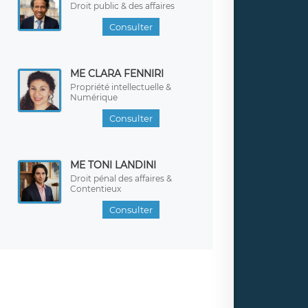
Droit public & des affaires
Consulter
ME CLARA FENNIRI
Propriété intellectuelle &
Numérique
Consulter
ME TONI LANDINI
Droit pénal des affaires &
Contentieux
Consulter