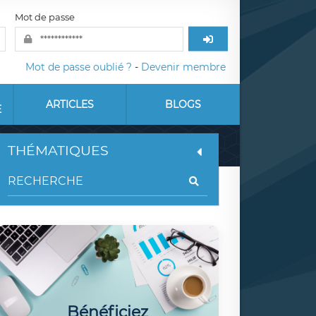
Mot de passe
Mot de passe oublié ?
-
Devenir membre
ARTICLES
BLOGS
E
THÉMATIQUES
Bénéficiez