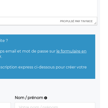
 PROPULSÉ PAR 
TINYMCE
ite ?
mps email et mot de passe sur
le formulaire en
.
nscription express ci-dessous pour créer votre
Nom / prénom