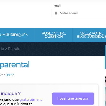
Email
POSEZ VOTRE
CRÉEZ VOTRE
UM JURIDIQUE
QUESTION
BLOG JURIDIQU
rié
Retraite
parental
Par
9922
uridique ?
Poser une question
on juridique
gratuitement
idique sur Juribot.fr