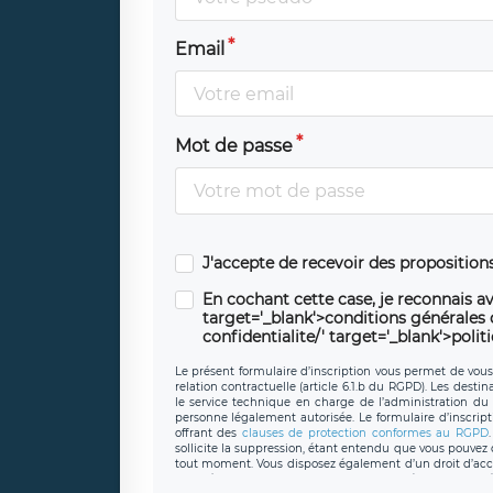
Email
Mot de passe
J'accepte de recevoir des propositio
En cochant cette case, je reconnais av
target='_blank'>conditions générales d'
confidentialite/' target='_blank'>polit
Le présent formulaire d’inscription vous permet de vous i
relation contractuelle (article 6.1.b du RGPD). Les desti
le service technique en charge de l’administration du s
personne légalement autorisée. Le formulaire d’inscrip
offrant des
clauses de protection conformes au RGPD
sollicite la suppression, étant entendu que vous pouve
tout moment. Vous disposez également d’un droit d’accès
caractère personnel, ainsi que d’un droit à la portabil