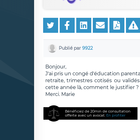
Publié par
9922
Bonjour,
J'ai pris un congé d'éducation parent
retraite, trimestres cotisés ou valid
cette année là, comment le justifier ?
Merci. Marie
Bénéficiez de 20min de consultation
offerte avec un avocat.
En profiter