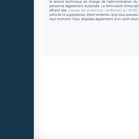
le service technique en charge de l’administration du s
personne légalement autorisée. Le formulaire d’inscrip
offrant des
clauses de protection conformes au RGPD
sollicite la suppression, étant entendu que vous pouve
tout moment. Vous disposez également d’un droit d’accès
caractère personnel, ainsi que d’un droit à la portabil
protection des données de LÉGAVOX qui exerce au si
donneespersonnelles@legavox.fr. Le responsable de 
joignable à l’adresse mail : responsabledetraitement@
auprès d’une autorité de contrôle.