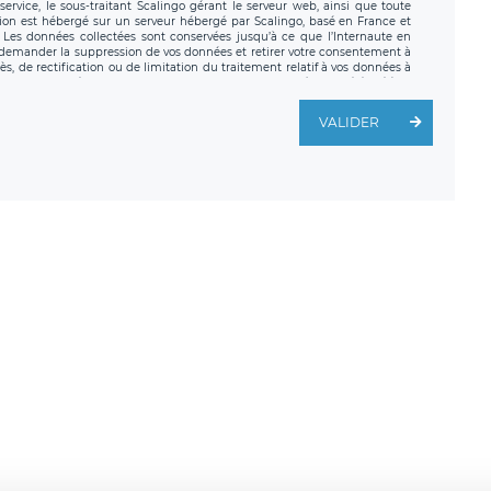
ervice, le sous-traitant Scalingo gérant le serveur web, ainsi que toute
tion est hébergé sur un serveur hébergé par Scalingo, basé en France et
. Les données collectées sont conservées jusqu’à ce que l’Internaute en
z demander la suppression de vos données et retirer votre consentement à
, de rectification ou de limitation du traitement relatif à vos données à
ité de vos données. Vous pouvez exercer ces droits auprès du délégué à la
ège social de LÉGAVOX et est joignable à l’adresse mail suivante :
traitement est la société LÉGAVOX, sis 9 rue Léopold Sédar Senghor,
VALIDER
legavox.fr. Vous avez également le droit d’introduire une réclamation