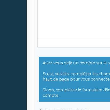
Avez-vous déjà un compte sur le s
Si oui, veuillez compléter les cha
haut de page
pour vous connecter
Sinon, complétez le formulaire d'i
compte.