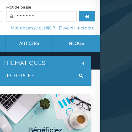
Mot de passe
Mot de passe oublié ?
-
Devenir membre
ARTICLES
BLOGS
E
THÉMATIQUES
Bénéficiez