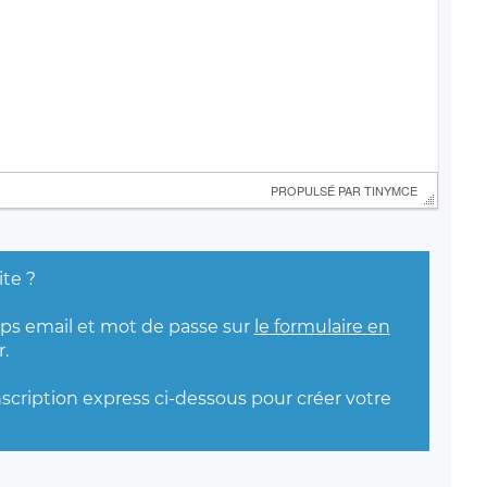
 PROPULSÉ PAR 
TINYMCE
ite ?
mps email et mot de passe sur
le formulaire en
.
nscription express ci-dessous pour créer votre