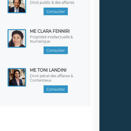
Droit public & des affaires
Consulter
ME CLARA FENNIRI
Propriété intellectuelle &
Numérique
Consulter
ME TONI LANDINI
Droit pénal des affaires &
Contentieux
Consulter