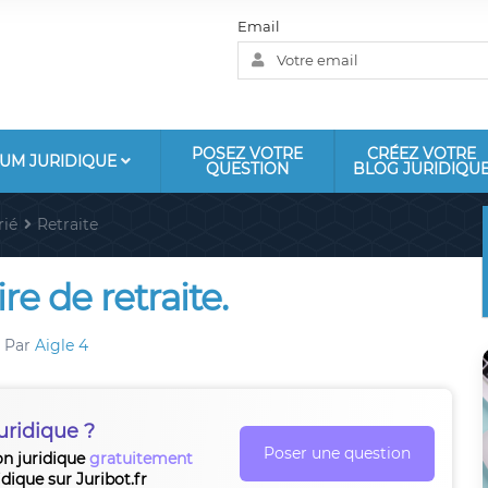
Email
POSEZ VOTRE
CRÉEZ VOTRE
UM JURIDIQUE
QUESTION
BLOG JURIDIQU
rié
Retraite
e de retraite.
Par
Aigle 4
uridique ?
Poser une question
on juridique
gratuitement
idique sur Juribot.fr