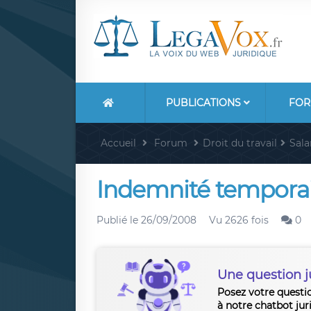
PUBLICATIONS
FOR
Accueil
Forum
Droit du travail
Sala
Indemnité temporair
Publié le
26/09/2008
Vu 2626 fois
0
Une question j
Posez votre questi
à notre chatbot jur