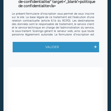
de-confidentialite/' target='_blank'>politique
de confidentialite</a>
Le présent formulaire d’inscription vous permet de vous inscrire
sur le site. La base légale de ce traitement est l’exécution d’une
relation contractuelle (article 6.1.b du RGPD). Les destinataires
des données sont le responsable de traitement, le service client
et le service technique en charge de l’administration du service,
le sous-traitant Scalingo gérant le serveur web, ainsi que toute
personne légalement autorisée. Le formulaire d’inscription est
hébergé sur un serveur hébergé par Scalingo, basé en France et
offrant des
clauses de protection conformes au RGPD
. Les
données collectées sont conservées jusqu’à ce que l’Internaute
VALIDER
en sollicite la suppression, étant entendu que vous pouvez
demander la suppression de vos données et retirer votre
consentement à tout moment. Vous disposez également d’un
droit d’accès, de rectification ou de limitation du traitement
relatif à vos données à caractère personnel, ainsi que d’un droit à
la portabilité de vos données. Vous pouvez exercer ces droits
auprès du délégué à la protection des données de LÉGAVOX qui
exerce au siège social de LÉGAVOX et est joignable à l’adresse
mail suivante : donneespersonnelles@legavox.fr. Le responsable
de traitement est la société LÉGAVOX, sis 9 rue Léopold Sédar
Senghor, joignable à l’adresse mail :
responsabledetraitement@legavox.fr. Vous avez également le
droit d’introduire une réclamation auprès d’une autorité de
contrôle.