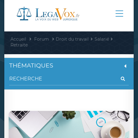
Accueil
Forum
Droit du travail
Salarié
Retraite
THÉMATIQUES