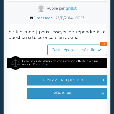
Publié par
grillot
1 message
23/11/2014
07:53
bjr fabienne j peux essayer de répondre à ta
question si tu es encore en evsma
0
Cette réponse a été utile
Bénéficiez de 20min de consultation offerte avec un
avocat.
En profiter
POSEZ VOTRE QUESTION
RÉPONDRE