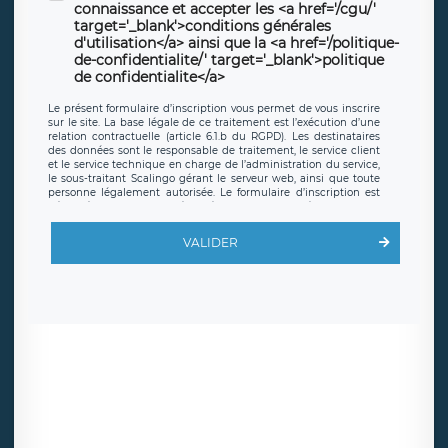
connaissance et accepter les <a href='/cgu/'
target='_blank'>conditions générales
d'utilisation</a> ainsi que la <a href='/politique-
de-confidentialite/' target='_blank'>politique
de confidentialite</a>
Le présent formulaire d’inscription vous permet de vous inscrire
sur le site. La base légale de ce traitement est l’exécution d’une
relation contractuelle (article 6.1.b du RGPD). Les destinataires
des données sont le responsable de traitement, le service client
et le service technique en charge de l’administration du service,
le sous-traitant Scalingo gérant le serveur web, ainsi que toute
personne légalement autorisée. Le formulaire d’inscription est
hébergé sur un serveur hébergé par Scalingo, basé en France et
offrant des
clauses de protection conformes au RGPD
. Les
données collectées sont conservées jusqu’à ce que l’Internaute
VALIDER
en sollicite la suppression, étant entendu que vous pouvez
demander la suppression de vos données et retirer votre
consentement à tout moment. Vous disposez également d’un
droit d’accès, de rectification ou de limitation du traitement
relatif à vos données à caractère personnel, ainsi que d’un droit à
la portabilité de vos données. Vous pouvez exercer ces droits
auprès du délégué à la protection des données de LÉGAVOX qui
exerce au siège social de LÉGAVOX et est joignable à l’adresse
mail suivante : donneespersonnelles@legavox.fr. Le responsable
de traitement est la société LÉGAVOX, sis 9 rue Léopold Sédar
Senghor, joignable à l’adresse mail :
responsabledetraitement@legavox.fr. Vous avez également le
droit d’introduire une réclamation auprès d’une autorité de
contrôle.