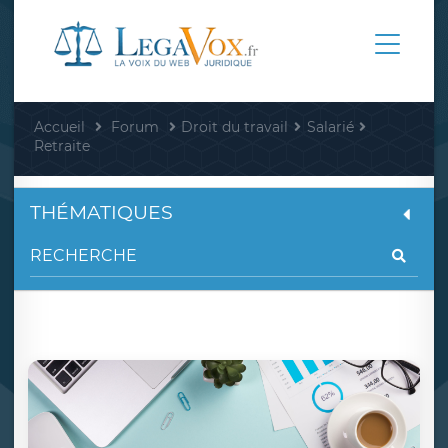
Accueil
Forum
Droit du travail
Salarié
Retraite
THÉMATIQUES