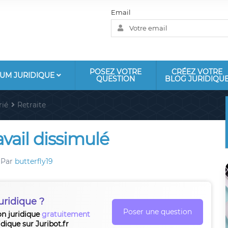
Email
POSEZ VOTRE
CRÉEZ VOTRE
UM JURIDIQUE
QUESTION
BLOG JURIDIQU
rié
Retraite
avail dissimulé
Par
butterfly19
uridique ?
Poser une question
on juridique
gratuitement
idique sur Juribot.fr