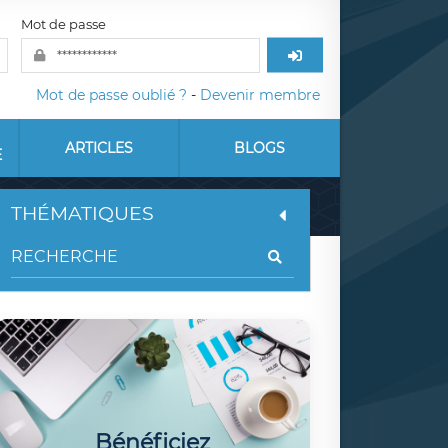
Mot de passe
Mot de passe oublié ?
-
Devenir membre
ARTICLES
BLOGS
E
THÉMATIQUES
Bénéficiez