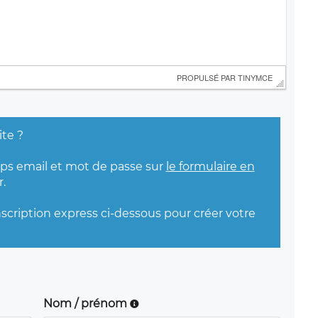
 PROPULSÉ PAR 
TINYMCE
ite ?
mps email et mot de passe sur
le formulaire en
.
nscription express ci-dessous pour créer votre
Nom / prénom