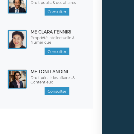
Droit public & des affaires
Consulter
ME CLARA FENNIRI
Propriété intellectuelle &
Numérique
Consulter
ME TONI LANDINI
Droit pénal des affaires &
Contentieux
Consulter