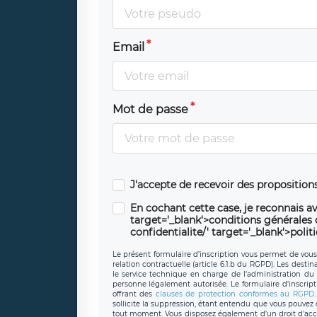
Email
Mot de passe
J'accepte de recevoir des propositio
En cochant cette case, je reconnais av
target='_blank'>conditions générales d'
confidentialite/' target='_blank'>polit
Le présent formulaire d’inscription vous permet de vous i
relation contractuelle (article 6.1.b du RGPD). Les desti
le service technique en charge de l’administration du s
personne légalement autorisée. Le formulaire d’inscrip
offrant des
clauses de protection conformes au RGPD
sollicite la suppression, étant entendu que vous pouve
tout moment. Vous disposez également d’un droit d’accès