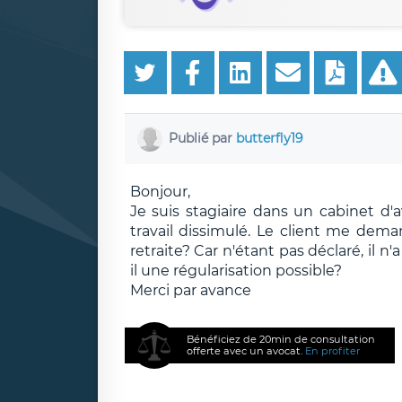
Publié par
butterfly19
Bonjour,
Je suis stagiaire dans un cabinet d'a
travail dissimulé. Le client me dem
retraite? Car n'étant pas déclaré, il n'
il une régularisation possible?
Merci par avance
Bénéficiez de 20min de consultation
offerte avec un avocat.
En profiter