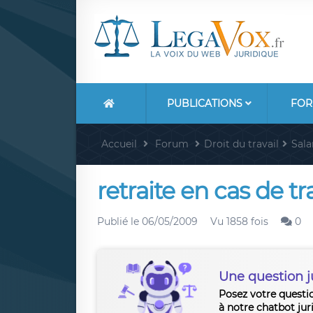
PUBLICATIONS
FOR
Accueil
Forum
Droit du travail
Sala
retraite en cas de tr
Publié le
06/05/2009
Vu 1858 fois
0
Une question j
Posez votre questi
à notre chatbot jur