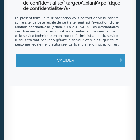
de-confidentialite/' target='_blank'>politique
de confidentialite</a>
Le présent formulaire d’inscription vous permet de vous inscrire
sur le site. La base légale de ce traitement est l’exécution d’une
relation contractuelle (article 6.1.b du RGPD). Les destinataires
des données sont le responsable de traitement, le service client
et le service technique en charge de l’administration du service,
le sous-traitant Scalingo gérant le serveur web, ainsi que toute
personne légalement autorisée. Le formulaire d’inscription est
hébergé sur un serveur hébergé par Scalingo, basé en France et
offrant des
clauses de protection conformes au RGPD
. Les
données collectées sont conservées jusqu’à ce que l’Internaute
VALIDER
en sollicite la suppression, étant entendu que vous pouvez
demander la suppression de vos données et retirer votre
consentement à tout moment. Vous disposez également d’un
droit d’accès, de rectification ou de limitation du traitement
relatif à vos données à caractère personnel, ainsi que d’un droit à
la portabilité de vos données. Vous pouvez exercer ces droits
auprès du délégué à la protection des données de LÉGAVOX qui
exerce au siège social de LÉGAVOX et est joignable à l’adresse
mail suivante : donneespersonnelles@legavox.fr. Le responsable
de traitement est la société LÉGAVOX, sis 9 rue Léopold Sédar
Senghor, joignable à l’adresse mail :
responsabledetraitement@legavox.fr. Vous avez également le
droit d’introduire une réclamation auprès d’une autorité de
contrôle.