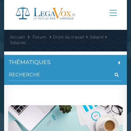
Accueil
Forum
Droit du travail
Salarié
Salaires
THÉMATIQUES