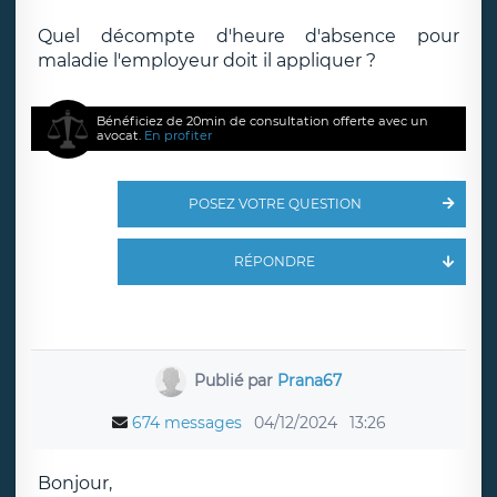
Quel décompte d'heure d'absence pour
maladie l'employeur doit il appliquer ?
Bénéficiez de 20min de consultation offerte avec un
avocat.
En profiter
POSEZ VOTRE QUESTION
RÉPONDRE
Publié par
Prana67
674 messages
04/12/2024
13:26
Bonjour,