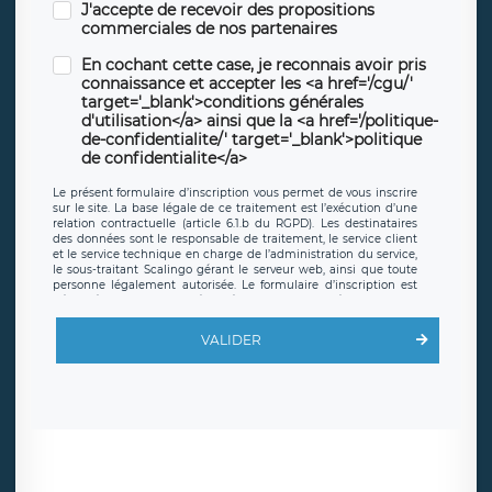
J'accepte de recevoir des propositions
commerciales de nos partenaires
En cochant cette case, je reconnais avoir pris
connaissance et accepter les <a href='/cgu/'
target='_blank'>conditions générales
d'utilisation</a> ainsi que la <a href='/politique-
de-confidentialite/' target='_blank'>politique
de confidentialite</a>
Le présent formulaire d’inscription vous permet de vous inscrire
sur le site. La base légale de ce traitement est l’exécution d’une
relation contractuelle (article 6.1.b du RGPD). Les destinataires
des données sont le responsable de traitement, le service client
et le service technique en charge de l’administration du service,
le sous-traitant Scalingo gérant le serveur web, ainsi que toute
personne légalement autorisée. Le formulaire d’inscription est
hébergé sur un serveur hébergé par Scalingo, basé en France et
offrant des
clauses de protection conformes au RGPD
. Les
données collectées sont conservées jusqu’à ce que l’Internaute
VALIDER
en sollicite la suppression, étant entendu que vous pouvez
demander la suppression de vos données et retirer votre
consentement à tout moment. Vous disposez également d’un
droit d’accès, de rectification ou de limitation du traitement
relatif à vos données à caractère personnel, ainsi que d’un droit à
la portabilité de vos données. Vous pouvez exercer ces droits
auprès du délégué à la protection des données de LÉGAVOX qui
exerce au siège social de LÉGAVOX et est joignable à l’adresse
mail suivante : donneespersonnelles@legavox.fr. Le responsable
de traitement est la société LÉGAVOX, sis 9 rue Léopold Sédar