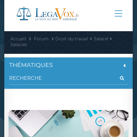
Accueil
Forum
Droit du travail
Salarié
Salaires
THÉMATIQUES