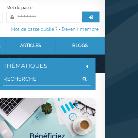
Mot de passe
Mot de passe oublié ?
-
Devenir membre
ARTICLES
BLOGS
E
THÉMATIQUES
Bénéficiez