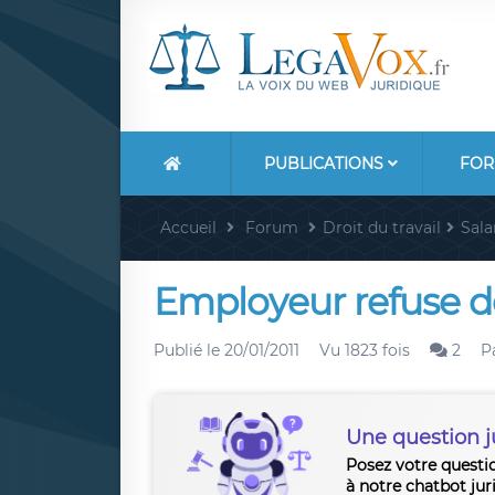
PUBLICATIONS
FOR
Accueil
Forum
Droit du travail
Sala
Employeur refuse d
Publié le
20/01/2011
Vu 1823 fois
2
P
Une question j
Posez votre questi
à notre chatbot jur