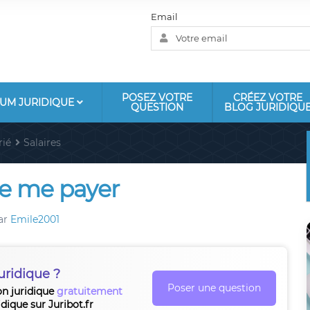
Email
POSEZ VOTRE
CRÉEZ VOTRE
UM JURIDIQUE
QUESTION
BLOG JURIDIQU
rié
Salaires
e me payer
ar
Emile2001
uridique ?
Poser une question
on juridique
gratuitement
idique sur Juribot.fr