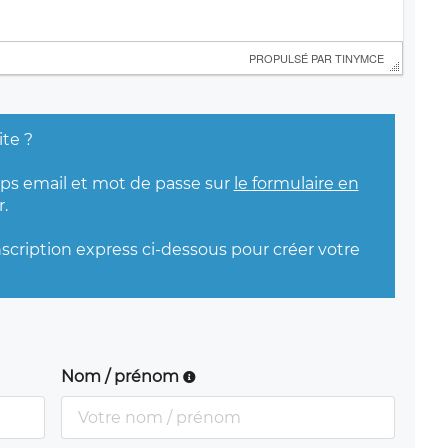
 PROPULSÉ PAR 
TINYMCE
ite ?
mps email et mot de passe sur
le formulaire en
.
nscription express ci-dessous pour créer votre
Nom / prénom