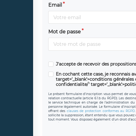
Email
Mot de passe
J'accepte de recevoir des propositio
En cochant cette case, je reconnais av
target='_blank'>conditions générales d'
confidentialite/' target='_blank'>polit
Le présent formulaire d’inscription vous permet de vous i
relation contractuelle (article 6.1.b du RGPD). Les desti
le service technique en charge de l’administration du s
personne légalement autorisée. Le formulaire d’inscrip
offrant des
clauses de protection conformes au RGPD
sollicite la suppression, étant entendu que vous pouve
tout moment. Vous disposez également d’un droit d’accès
caractère personnel, ainsi que d’un droit à la portabil
protection des données de LÉGAVOX qui exerce au si
donneespersonnelles@legavox.fr. Le responsable de 