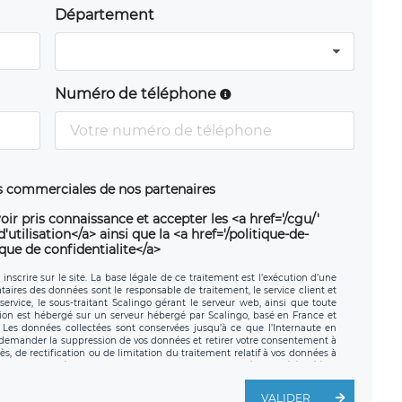
Département
Numéro de téléphone
ns commerciales de nos partenaires
oir pris connaissance et accepter les <a href='/cgu/'
utilisation</a> ainsi que la <a href='/politique-de-
ique de confidentialite</a>
nscrire sur le site. La base légale de ce traitement est l’exécution d’une
nataires des données sont le responsable de traitement, le service client et
ervice, le sous-traitant Scalingo gérant le serveur web, ainsi que toute
tion est hébergé sur un serveur hébergé par Scalingo, basé en France et
. Les données collectées sont conservées jusqu’à ce que l’Internaute en
z demander la suppression de vos données et retirer votre consentement à
, de rectification ou de limitation du traitement relatif à vos données à
ité de vos données. Vous pouvez exercer ces droits auprès du délégué à la
ège social de LÉGAVOX et est joignable à l’adresse mail suivante :
traitement est la société LÉGAVOX, sis 9 rue Léopold Sédar Senghor,
VALIDER