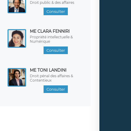
Droit public & des affaires
Consulter
ME CLARA FENNIRI
Propriété intellectuelle &
Numérique
Consulter
ME TONI LANDINI
Droit pénal des affaires &
Contentieux
Consulter