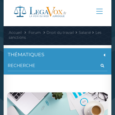
Accueil
Forum
Droit du travail
Salarié
Les
sanctions
THÉMATIQUES