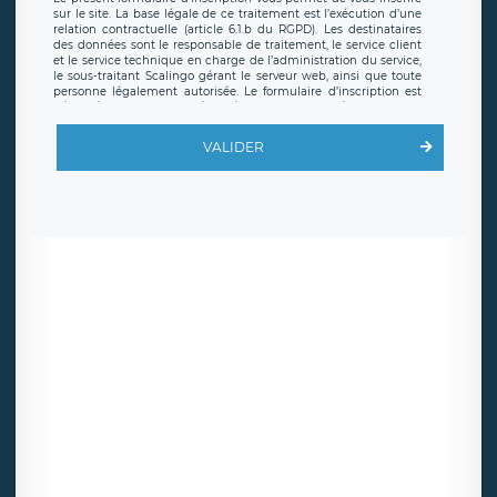
sur le site. La base légale de ce traitement est l’exécution d’une
relation contractuelle (article 6.1.b du RGPD). Les destinataires
des données sont le responsable de traitement, le service client
et le service technique en charge de l’administration du service,
le sous-traitant Scalingo gérant le serveur web, ainsi que toute
personne légalement autorisée. Le formulaire d’inscription est
hébergé sur un serveur hébergé par Scalingo, basé en France et
offrant des
clauses de protection conformes au RGPD
. Les
données collectées sont conservées jusqu’à ce que l’Internaute
VALIDER
en sollicite la suppression, étant entendu que vous pouvez
demander la suppression de vos données et retirer votre
consentement à tout moment. Vous disposez également d’un
droit d’accès, de rectification ou de limitation du traitement
relatif à vos données à caractère personnel, ainsi que d’un droit à
la portabilité de vos données. Vous pouvez exercer ces droits
auprès du délégué à la protection des données de LÉGAVOX qui
exerce au siège social de LÉGAVOX et est joignable à l’adresse
mail suivante : donneespersonnelles@legavox.fr. Le responsable
de traitement est la société LÉGAVOX, sis 9 rue Léopold Sédar
Senghor, joignable à l’adresse mail :
responsabledetraitement@legavox.fr. Vous avez également le
droit d’introduire une réclamation auprès d’une autorité de
contrôle.