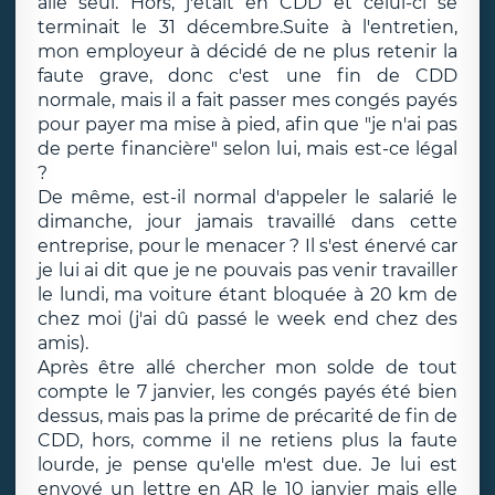
allé seul. Hors, j'était en CDD et celui-ci se
terminait le 31 décembre.Suite à l'entretien,
mon employeur à décidé de ne plus retenir la
faute grave, donc c'est une fin de CDD
normale, mais il a fait passer mes congés payés
pour payer ma mise à pied, afin que "je n'ai pas
de perte financière" selon lui, mais est-ce légal
?
De même, est-il normal d'appeler le salarié le
dimanche, jour jamais travaillé dans cette
entreprise, pour le menacer ? Il s'est énervé car
je lui ai dit que je ne pouvais pas venir travailler
le lundi, ma voiture étant bloquée à 20 km de
chez moi (j'ai dû passé le week end chez des
amis).
Après être allé chercher mon solde de tout
compte le 7 janvier, les congés payés été bien
dessus, mais pas la prime de précarité de fin de
CDD, hors, comme il ne retiens plus la faute
lourde, je pense qu'elle m'est due. Je lui est
envoyé un lettre en AR le 10 janvier mais elle