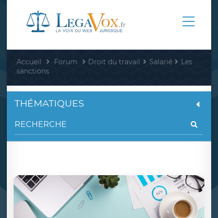
Accueil
Forum
Droit du travail
Salarié
Les
sanctions
THÉMATIQUES