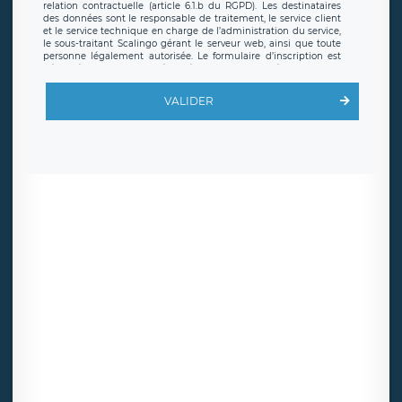
relation contractuelle (article 6.1.b du RGPD). Les destinataires
des données sont le responsable de traitement, le service client
et le service technique en charge de l’administration du service,
le sous-traitant Scalingo gérant le serveur web, ainsi que toute
personne légalement autorisée. Le formulaire d’inscription est
hébergé sur un serveur hébergé par Scalingo, basé en France et
offrant des
clauses de protection conformes au RGPD
. Les
données collectées sont conservées jusqu’à ce que l’Internaute
VALIDER
en sollicite la suppression, étant entendu que vous pouvez
demander la suppression de vos données et retirer votre
consentement à tout moment. Vous disposez également d’un
droit d’accès, de rectification ou de limitation du traitement
relatif à vos données à caractère personnel, ainsi que d’un droit à
la portabilité de vos données. Vous pouvez exercer ces droits
auprès du délégué à la protection des données de LÉGAVOX qui
exerce au siège social de LÉGAVOX et est joignable à l’adresse
mail suivante : donneespersonnelles@legavox.fr. Le responsable
de traitement est la société LÉGAVOX, sis 9 rue Léopold Sédar
Senghor, joignable à l’adresse mail :
responsabledetraitement@legavox.fr. Vous avez également le
droit d’introduire une réclamation auprès d’une autorité de
contrôle.