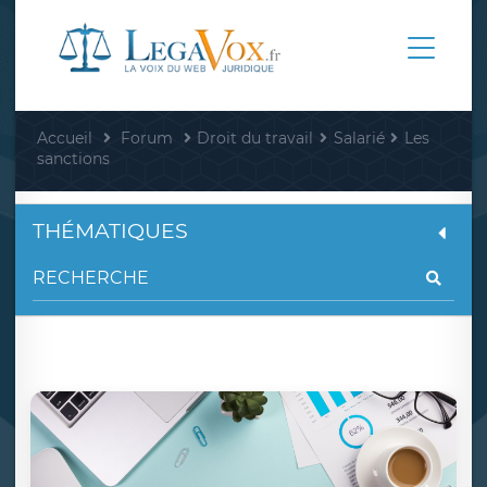
Accueil
Forum
Droit du travail
Salarié
Les
sanctions
THÉMATIQUES