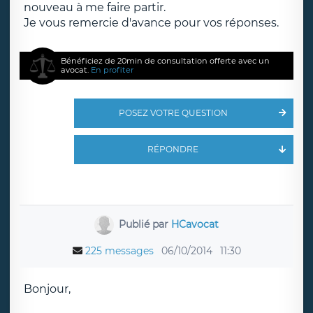
nouveau à me faire partir.
Je vous remercie d'avance pour vos réponses.
Bénéficiez de 20min de consultation offerte avec un
avocat.
En profiter
POSEZ VOTRE QUESTION
RÉPONDRE
Publié par
HCavocat
225 messages
06/10/2014
11:30
Bonjour,