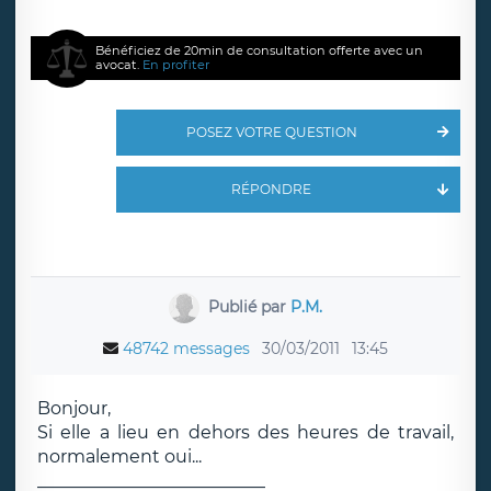
Bénéficiez de 20min de consultation offerte avec un
avocat.
En profiter
POSEZ VOTRE QUESTION
RÉPONDRE
Publié par
P.M.
48742 messages
30/03/2011
13:45
Bonjour,
Si elle a lieu en dehors des heures de travail,
normalement oui...
__________________________