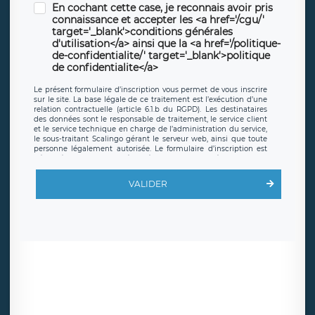
En cochant cette case, je reconnais avoir pris
connaissance et accepter les <a href='/cgu/'
target='_blank'>conditions générales
d'utilisation</a> ainsi que la <a href='/politique-
de-confidentialite/' target='_blank'>politique
de confidentialite</a>
Le présent formulaire d’inscription vous permet de vous inscrire
sur le site. La base légale de ce traitement est l’exécution d’une
relation contractuelle (article 6.1.b du RGPD). Les destinataires
des données sont le responsable de traitement, le service client
et le service technique en charge de l’administration du service,
le sous-traitant Scalingo gérant le serveur web, ainsi que toute
personne légalement autorisée. Le formulaire d’inscription est
hébergé sur un serveur hébergé par Scalingo, basé en France et
offrant des
clauses de protection conformes au RGPD
. Les
données collectées sont conservées jusqu’à ce que l’Internaute
VALIDER
en sollicite la suppression, étant entendu que vous pouvez
demander la suppression de vos données et retirer votre
consentement à tout moment. Vous disposez également d’un
droit d’accès, de rectification ou de limitation du traitement
relatif à vos données à caractère personnel, ainsi que d’un droit à
la portabilité de vos données. Vous pouvez exercer ces droits
auprès du délégué à la protection des données de LÉGAVOX qui
exerce au siège social de LÉGAVOX et est joignable à l’adresse
mail suivante : donneespersonnelles@legavox.fr. Le responsable
de traitement est la société LÉGAVOX, sis 9 rue Léopold Sédar
Senghor, joignable à l’adresse mail :
responsabledetraitement@legavox.fr. Vous avez également le
droit d’introduire une réclamation auprès d’une autorité de