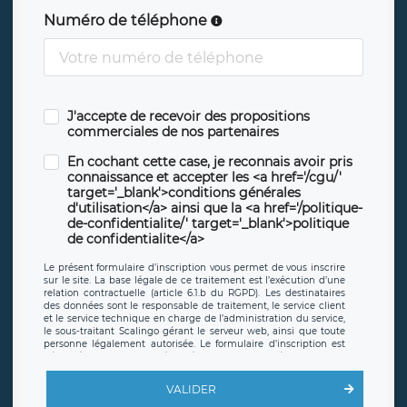
Numéro de téléphone
J'accepte de recevoir des propositions
commerciales de nos partenaires
En cochant cette case, je reconnais avoir pris
connaissance et accepter les <a href='/cgu/'
target='_blank'>conditions générales
d'utilisation</a> ainsi que la <a href='/politique-
de-confidentialite/' target='_blank'>politique
de confidentialite</a>
Le présent formulaire d’inscription vous permet de vous inscrire
sur le site. La base légale de ce traitement est l’exécution d’une
relation contractuelle (article 6.1.b du RGPD). Les destinataires
des données sont le responsable de traitement, le service client
et le service technique en charge de l’administration du service,
le sous-traitant Scalingo gérant le serveur web, ainsi que toute
personne légalement autorisée. Le formulaire d’inscription est
hébergé sur un serveur hébergé par Scalingo, basé en France et
offrant des
clauses de protection conformes au RGPD
. Les
données collectées sont conservées jusqu’à ce que l’Internaute
VALIDER
en sollicite la suppression, étant entendu que vous pouvez