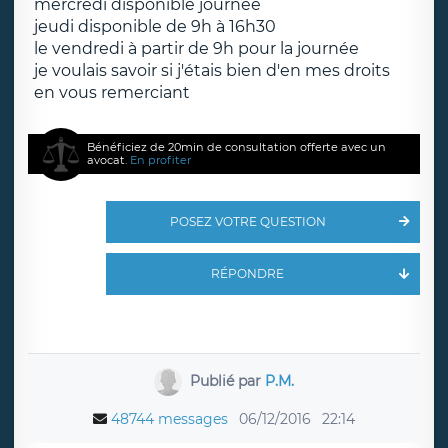
mercredi disponible journée
jeudi disponible de 9h à 16h30
le vendredi à partir de 9h pour la journée
je voulais savoir si j'étais bien d'en mes droits
en vous remerciant
Bénéficiez de 20min de consultation offerte avec un
avocat.
En profiter
POSEZ VOTRE QUESTION
RÉPONDRE
Publié par
P.M.
48744 messages
06/12/2016
22:14