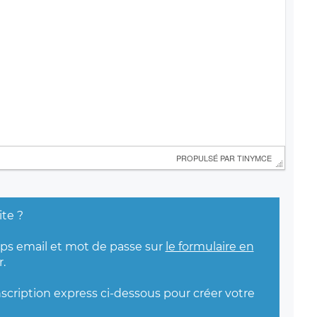
 PROPULSÉ PAR 
TINYMCE
ite ?
mps email et mot de passe sur
le formulaire en
.
nscription express ci-dessous pour créer votre