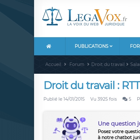
PUBLICATIONS
FOR
Accueil
Forum
Droit du travail
Sala
Droit du travail : 
Publié le
14/01/2015
Vu 3925 fois
5
P
Une question j
Posez votre questi
à notre chatbot jur