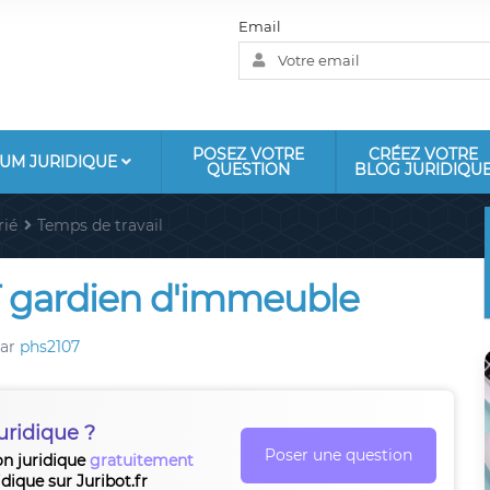
Email
POSEZ VOTRE
CRÉEZ VOTRE
UM JURIDIQUE
QUESTION
BLOG JURIDIQU
rié
Temps de travail
RTT gardien d'immeuble
ar
phs2107
uridique ?
Poser une question
on juridique
gratuitement
idique sur Juribot.fr