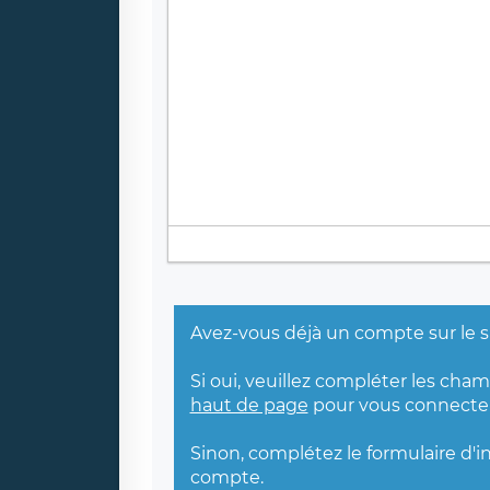
Avez-vous déjà un compte sur le s
Si oui, veuillez compléter les cha
haut de page
pour vous connecter
Sinon, complétez le formulaire d'i
compte.