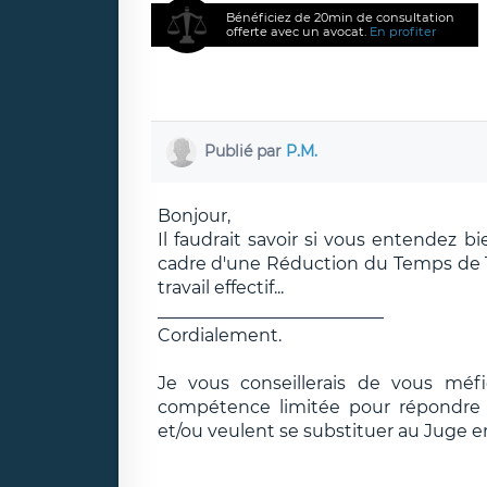
Bénéficiez de 20min de consultation
offerte avec un avocat.
En profiter
Publié par
P.M.
Bonjour,
Il faudrait savoir si vous entendez b
cadre d'une Réduction du Temps de Trav
travail effectif...
__________________________
Cordialement.
Je vous conseillerais de vous méf
compétence limitée pour répondre e
et/ou veulent se substituer au Juge e