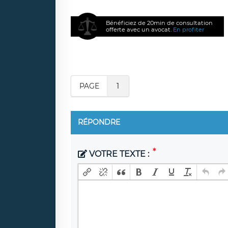
Bénéficiez de 20min de consultation
offerte avec un avocat.
En profiter
PAGE
1
RÉPONDRE
VOTRE TEXTE :