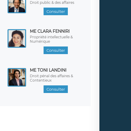
Droit public & des affaires
Consulter
ME CLARA FENNIRI
Propriété intellectuelle &
Numérique
Consulter
ME TONI LANDINI
Droit pénal des affaires &
Contentieux
Consulter