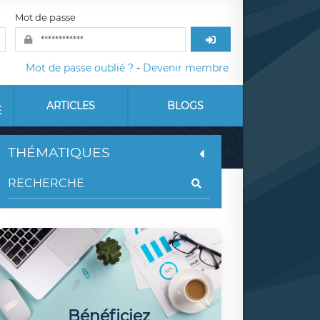
Mot de passe
Mot de passe oublié ?
-
Devenir membre
ARTICLES
BLOGS
E
THÉMATIQUES
Bénéficiez