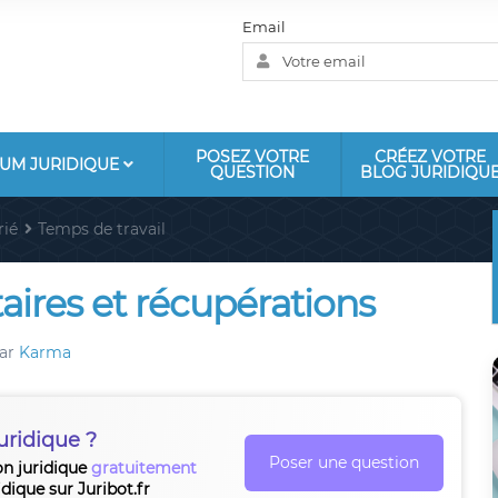
Email
POSEZ VOTRE
CRÉEZ VOTRE
UM JURIDIQUE
QUESTION
BLOG JURIDIQU
rié
Temps de travail
ires et récupérations
ar
Karma
uridique ?
Poser une question
on juridique
gratuitement
idique sur Juribot.fr