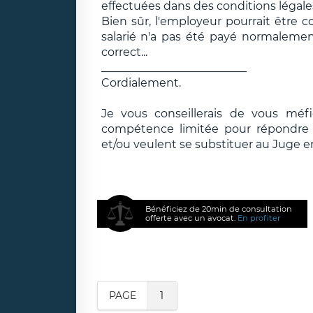
effectuées dans des conditions légales 
Bien sûr, l'employeur pourrait être
salarié n'a pas été payé normaleme
correct...
__________________________
Cordialement.
Je vous conseillerais de vous méf
compétence limitée pour répondre e
et/ou veulent se substituer au Juge e
Bénéficiez de 20min de consultation
offerte avec un avocat.
En profiter
PAGE
1