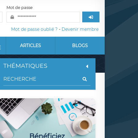
Mot de passe
Mot de passe oublié ?
-
Devenir membre
ARTICLES
BLOGS
E
THÉMATIQUES
Bénéficiez