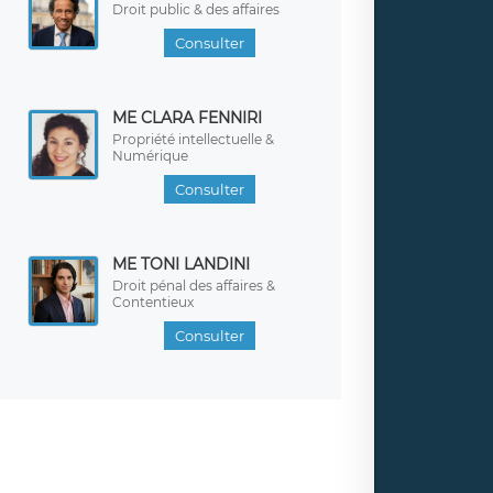
Droit public & des affaires
Consulter
ME CLARA FENNIRI
Propriété intellectuelle &
Numérique
Consulter
ME TONI LANDINI
Droit pénal des affaires &
Contentieux
Consulter