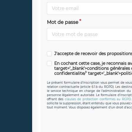
Mot de passe
J'accepte de recevoir des propositio
En cochant cette case, je reconnais av
target='_blank'>conditions générales d'
confidentialite/' target='_blank'>polit
Le présent formulaire d’inscription vous permet de vous i
relation contractuelle (article 6.1.b du RGPD). Les desti
le service technique en charge de l’administration du s
personne légalement autorisée. Le formulaire d’inscrip
offrant des
clauses de protection conformes au RGPD
sollicite la suppression, étant entendu que vous pouve
tout moment. Vous disposez également d’un droit d’accès
caractère personnel, ainsi que d’un droit à la portabil
protection des données de LÉGAVOX qui exerce au si
donneespersonnelles@legavox.fr. Le responsable de 
joignable à l’adresse mail : responsabledetraitement@
auprès d’une autorité de contrôle.