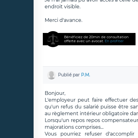
endroit visible.
Merci d'avance.
Bénéficiez de 20min de consultation
offerte avec un avocat.
En profiter
Publié par
P.M.
Bonjour,
L'employeur peut faire effectuer de
qu'un refus du salarié puisse être s
au règlement intérieur obligatoire dans
Lorsqu'un repos repos compensateur d
majorations comprises...
Vous pourriez refuser d'accompli