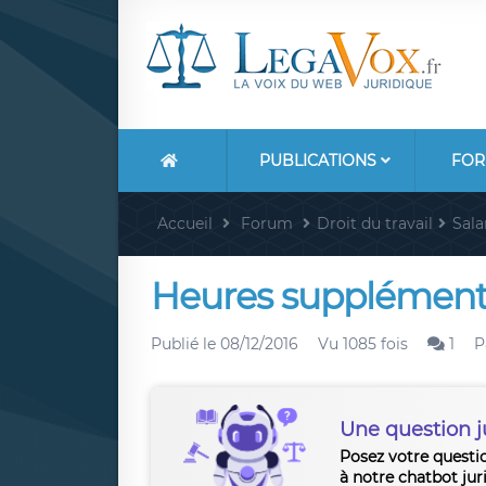
PUBLICATIONS
FOR
Accueil
Forum
Droit du travail
Sala
Heures supplémenta
Publié le
08/12/2016
Vu 1085 fois
1
P
Une question j
Posez votre questi
à notre chatbot jur