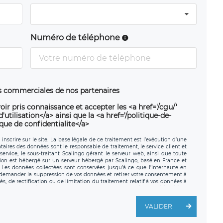
Numéro de téléphone
ns commerciales de nos partenaires
oir pris connaissance et accepter les <a href='/cgu/'
utilisation</a> ainsi que la <a href='/politique-de-
ique de confidentialite</a>
nscrire sur le site. La base légale de ce traitement est l’exécution d’une
nataires des données sont le responsable de traitement, le service client et
ervice, le sous-traitant Scalingo gérant le serveur web, ainsi que toute
tion est hébergé sur un serveur hébergé par Scalingo, basé en France et
. Les données collectées sont conservées jusqu’à ce que l’Internaute en
z demander la suppression de vos données et retirer votre consentement à
, de rectification ou de limitation du traitement relatif à vos données à
ité de vos données. Vous pouvez exercer ces droits auprès du délégué à la
ège social de LÉGAVOX et est joignable à l’adresse mail suivante :
traitement est la société LÉGAVOX, sis 9 rue Léopold Sédar Senghor,
VALIDER
legavox.fr. Vous avez également le droit d’introduire une réclamation