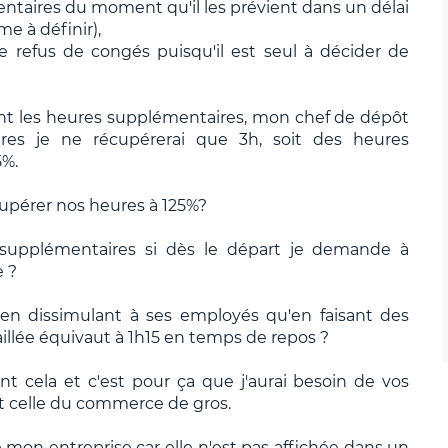
ntaires du moment qu'il les prévient dans un délai
e à définir),
le refus de congés puisqu'il est seul à décider de
t les heures supplémentaires, mon chef de dépôt
ures je ne récupérerai que 3h, soit des heures
5%.
cupérer nos heures à 125%?
s supplémentaires si dès le départ je demande à
e ?
n en dissimulant à ses employés qu'en faisant des
illée équivaut à 1h15 en temps de repos ?
nt cela et c'est pour ça que j'aurai besoin de vos
st celle du commerce de gros.
de mon entreprise car elle n'est pas affichée dans un