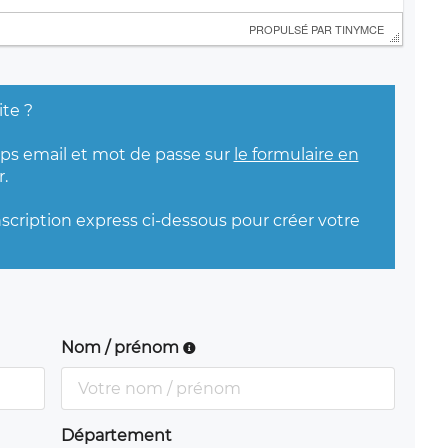
 PROPULSÉ PAR 
TINYMCE
ite ?
mps email et mot de passe sur
le formulaire en
.
nscription express ci-dessous pour créer votre
Nom / prénom
Département