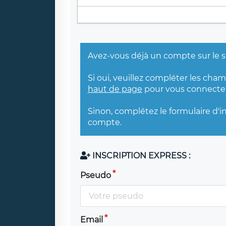
Avez-vous déjà un compte sur le s
Si oui, veuillez compléter les cha
haut de page
pour vous connecter
Sinon, complétez le formulaire d'i
compte.
INSCRIPTION EXPRESS :
Pseudo
Email