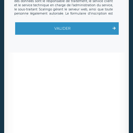
des données sont le responsable de traitement, le service client
et le service technique en charge de l’administration du service,
le sous-traitant Scalingo gérant le serveur web, ainsi que toute
personne légalement autorisée. Le formulaire d’inscription est
hébergé sur un serveur hébergé par Scalingo, basé en France et
offrant des
clauses de protection conformes au RGPD
. Les
données collectées sont conservées jusqu’à ce que l’Internaute
VALIDER
en sollicite la suppression, étant entendu que vous pouvez
demander la suppression de vos données et retirer votre
consentement à tout moment. Vous disposez également d’un
droit d’accès, de rectification ou de limitation du traitement
relatif à vos données à caractère personnel, ainsi que d’un droit à
la portabilité de vos données. Vous pouvez exercer ces droits
auprès du délégué à la protection des données de LÉGAVOX qui
exerce au siège social de LÉGAVOX et est joignable à l’adresse
mail suivante : donneespersonnelles@legavox.fr. Le responsable
de traitement est la société LÉGAVOX, sis 9 rue Léopold Sédar
Senghor, joignable à l’adresse mail :
responsabledetraitement@legavox.fr. Vous avez également le
droit d’introduire une réclamation auprès d’une autorité de
contrôle.