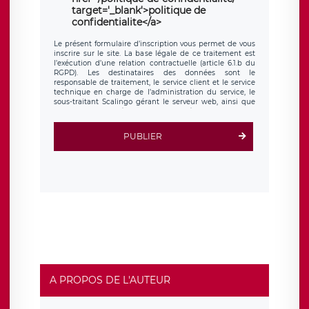
target='_blank'>politique de
confidentialite</a>
Le présent formulaire d’inscription vous permet de vous
inscrire sur le site. La base légale de ce traitement est
l’exécution d’une relation contractuelle (article 6.1.b du
RGPD). Les destinataires des données sont le
responsable de traitement, le service client et le service
technique en charge de l’administration du service, le
sous-traitant Scalingo gérant le serveur web, ainsi que
toute personne légalement autorisée. Le formulaire
d’inscription est hébergé sur un serveur hébergé par
Scalingo, basé en France et offrant des
clauses de
PUBLIER
protection conformes au RGPD
. Les données collectées
sont conservées jusqu’à ce que l’Internaute en sollicite la
suppression, étant entendu que vous pouvez demander
la suppression de vos données et retirer votre
consentement à tout moment. Vous disposez également
d’un droit d’accès, de rectification ou de limitation du
traitement relatif à vos données à caractère personnel,
ainsi que d’un droit à la portabilité de vos données. Vous
pouvez exercer ces droits auprès du délégué à la
protection des données de LÉGAVOX qui exerce au siège
social de LÉGAVOX et est joignable à l’adresse mail
suivante : donneespersonnelles@legavox.fr. Le
responsable de traitement est la société LÉGAVOX, sis 9
rue Léopold Sédar Senghor, joignable à l’adresse mail :
responsabledetraitement@legavox.fr. Vous avez
A PROPOS DE L'AUTEUR
également le droit d’introduire une réclamation auprès
d’une autorité de contrôle.