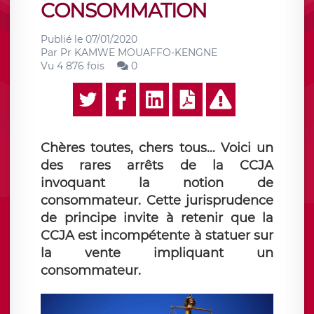
CONSOMMATION
Publié le
07/01/2020
Par
Pr KAMWE MOUAFFO-KENGNE
Vu 4 876 fois
0
Chères toutes, chers tous… Voici un
des rares arrêts de la CCJA
invoquant la notion de
consommateur. Cette jurisprudence
de principe invite à retenir que la
CCJA est incompétente à statuer sur
la vente impliquant un
consommateur.