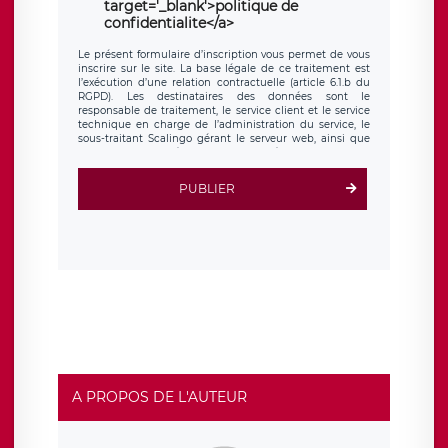
target='_blank'>politique de
confidentialite</a>
Le présent formulaire d’inscription vous permet de vous
inscrire sur le site. La base légale de ce traitement est
l’exécution d’une relation contractuelle (article 6.1.b du
RGPD). Les destinataires des données sont le
responsable de traitement, le service client et le service
technique en charge de l’administration du service, le
sous-traitant Scalingo gérant le serveur web, ainsi que
toute personne légalement autorisée. Le formulaire
d’inscription est hébergé sur un serveur hébergé par
Scalingo, basé en France et offrant des
clauses de
PUBLIER
protection conformes au RGPD
. Les données collectées
sont conservées jusqu’à ce que l’Internaute en sollicite la
suppression, étant entendu que vous pouvez demander
la suppression de vos données et retirer votre
consentement à tout moment. Vous disposez également
d’un droit d’accès, de rectification ou de limitation du
traitement relatif à vos données à caractère personnel,
ainsi que d’un droit à la portabilité de vos données. Vous
pouvez exercer ces droits auprès du délégué à la
protection des données de LÉGAVOX qui exerce au siège
social de LÉGAVOX et est joignable à l’adresse mail
suivante : donneespersonnelles@legavox.fr. Le
responsable de traitement est la société LÉGAVOX, sis 9
rue Léopold Sédar Senghor, joignable à l’adresse mail :
responsabledetraitement@legavox.fr. Vous avez
A PROPOS DE L'AUTEUR
également le droit d’introduire une réclamation auprès
d’une autorité de contrôle.