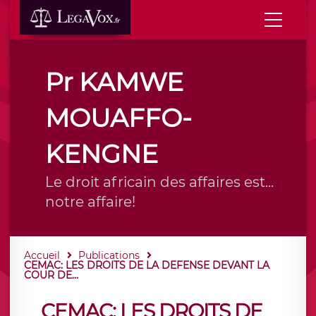
Pr KAMWE
MOUAFFO-
KENGNE
Le droit africain des affaires est...
notre affaire!
Accueil
Publications
CEMAC: LES DROITS DE LA DEFENSE DEVANT LA
COUR DE...
CEMAC: LES DROITS DE