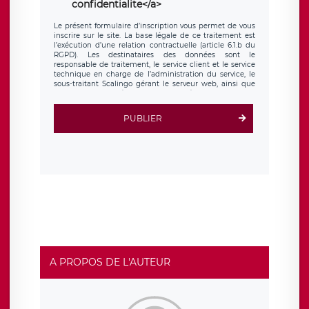
confidentialite</a>
Le présent formulaire d’inscription vous permet de vous
inscrire sur le site. La base légale de ce traitement est
l’exécution d’une relation contractuelle (article 6.1.b du
RGPD). Les destinataires des données sont le
responsable de traitement, le service client et le service
technique en charge de l’administration du service, le
sous-traitant Scalingo gérant le serveur web, ainsi que
toute personne légalement autorisée. Le formulaire
d’inscription est hébergé sur un serveur hébergé par
Scalingo, basé en France et offrant des
clauses de
PUBLIER
protection conformes au RGPD
. Les données collectées
sont conservées jusqu’à ce que l’Internaute en sollicite la
suppression, étant entendu que vous pouvez demander
la suppression de vos données et retirer votre
consentement à tout moment. Vous disposez également
d’un droit d’accès, de rectification ou de limitation du
traitement relatif à vos données à caractère personnel,
ainsi que d’un droit à la portabilité de vos données. Vous
pouvez exercer ces droits auprès du délégué à la
protection des données de LÉGAVOX qui exerce au siège
social de LÉGAVOX et est joignable à l’adresse mail
suivante : donneespersonnelles@legavox.fr. Le
responsable de traitement est la société LÉGAVOX, sis 9
rue Léopold Sédar Senghor, joignable à l’adresse mail :
responsabledetraitement@legavox.fr. Vous avez
A PROPOS DE L'AUTEUR
également le droit d’introduire une réclamation auprès
d’une autorité de contrôle.