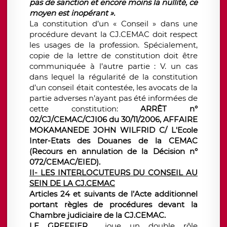
pas de sanction et encore moins la nullité, ce
moyen est inopérant ».
La constitution d’un « Conseil » dans une
procédure devant la CJ.CEMAC doit respect
les usages de la profession. Spécialement,
copie de la lettre de constitution doit être
communiquée à l’autre partie : V. un cas
dans lequel la régularité de la constitution
d’un conseil était contestée, les avocats de la
partie adverses n’ayant pas été informées de
cette constitution:
ARRÊT n°
02/CJ/CEMAC/CJI06 du 30/11/2006, AFFAIRE
MOKAMANEDE JOHN WILFRID C/ L'Ecole
Inter-Etats des Douanes de la CEMAC
(Recours en annulation de la Décision n°
072/CEMAC/EIED).
II-
LES INTERLOCUTEURS DU CONSEIL AU
SEIN DE LA CJ.CEMAC
Articles 24 et suivants de l’Acte additionnel
portant règles de procédures devant la
Chambre judiciaire de la CJ.CEMAC.
LE GREFFIER
joue un double rôle