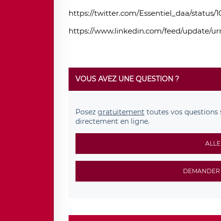
https://twitter.com/Essentiel_daa/statu
https://www.linkedin.com/feed/update/urn:
VOUS AVEZ UNE QUESTION ?
Posez
gratuitement
toutes vos questions 
directement en ligne.
ALLE
DEMANDER 