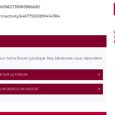
s/1061982739983986690
li:activity:6467751008914141184
sur notre forum juridique. Nos bénévoles vous répondent
R SUR LE FORUM
UN DEVIS À UN AVOCAT