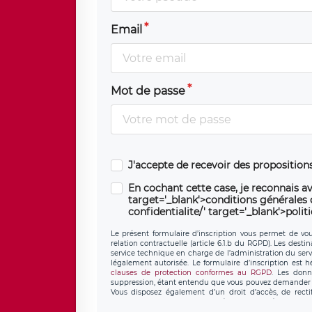
Email
Mot de passe
J'accepte de recevoir des propositio
En cochant cette case, je reconnais av
target='_blank'>conditions générales d'
confidentialite/' target='_blank'>polit
Le présent formulaire d’inscription vous permet de vous
relation contractuelle (article 6.1.b du RGPD). Les desti
service technique en charge de l’administration du servi
légalement autorisée. Le formulaire d’inscription est 
clauses de protection conformes au RGPD
. Les donn
suppression, étant entendu que vous pouvez demander l
Vous disposez également d’un droit d’accès, de recti
personnel, ainsi que d’un droit à la portabilité de vos 
données de LÉGAVOX qui exerce au siège soc