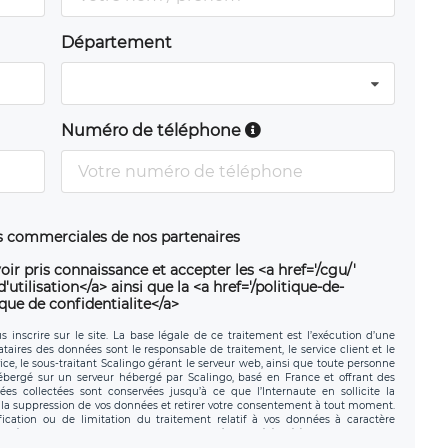
Département
Numéro de téléphone
ns commerciales de nos partenaires
oir pris connaissance et accepter les <a href='/cgu/'
utilisation</a> ainsi que la <a href='/politique-de-
ique de confidentialite</a>
 inscrire sur le site. La base légale de ce traitement est l’exécution d’une
nataires des données sont le responsable de traitement, le service client et le
ce, le sous-traitant Scalingo gérant le serveur web, ainsi que toute personne
hébergé sur un serveur hébergé par Scalingo, basé en France et offrant des
ées collectées sont conservées jusqu’à ce que l’Internaute en sollicite la
a suppression de vos données et retirer votre consentement à tout moment.
fication ou de limitation du traitement relatif à vos données à caractère
données. Vous pouvez exercer ces droits auprès du délégué à la protection des
ial de LÉGAVOX et est joignable à l’adresse mail suivante :