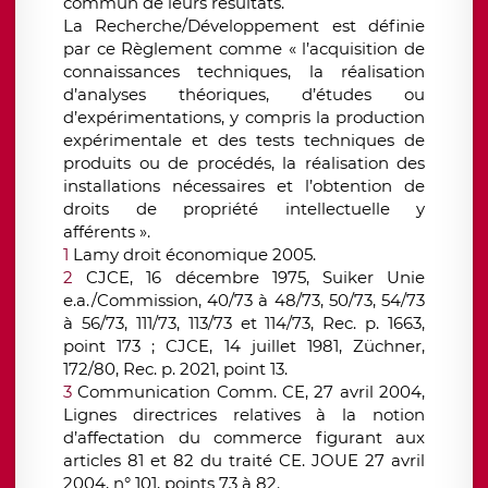
commun de leurs résultats.
La Recherche/Développement est définie
par ce Règlement comme « l’acquisition de
connaissances techniques, la réalisation
d’analyses théoriques, d’études ou
d’expérimentations, y compris la production
expérimentale et des tests techniques de
produits ou de procédés, la réalisation des
installations nécessaires et l’obtention de
droits de propriété intellectuelle y
afférents ».
1
Lamy droit économique 2005.
2
CJCE, 16 décembre 1975, Suiker Unie
e.a./Commission, 40/73 à 48/73, 50/73, 54/73
à 56/73, 111/73, 113/73 et 114/73, Rec. p. 1663,
point 173 ; CJCE, 14 juillet 1981, Züchner,
172/80, Rec. p. 2021, point 13.
3
Communication Comm. CE, 27 avril 2004,
Lignes directrices relatives à la notion
d’affectation du commerce figurant aux
articles 81 et 82 du traité CE. JOUE 27 avril
2004, n° 101, points 73 à 82.