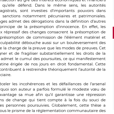
u’elle défend. Dans le même sens, les autorités
magistrats, sont investies d’importants pouvoirs dans
nes sanctions notamment pécuniaires et patrimoniales.
nges admet des dérogations dans la définition d’autres
 principe de la présomption d’innocence. En effet, les
eux répressif des changes consacrent la présomption de
la présomption de commission de l’élément matériel et
e culpabilité débouche aussi sur un bouleversement des
ne la charge de la preuve que les modes de preuves. Cet
r et de fragiliser substantiellement les droits de la
 admet le cumul des poursuites, ce qui manifestement
ine érigée de nos jours en droit fondamental. Cette
contribuent à restreindre théoriquement l’autorité de la
ciaire.
eler les incohérences et les défaillances de l’arsenal
rquoi son auteur a parfois formulé le modeste vœu de
vantage sa mue afin qu’il garantisse une répression
ons de change qui tient compte à la fois du souci de
des personnes poursuivies. Globalement, cette thèse a
 sous le prisme de la réglementation communautaire des