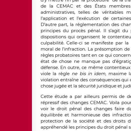
de la CEMAC et des États membres q
administratives, telles de véritables 
l’application et l’exécution de certai
D’autre part, la réglementation des cha
principes du procès pénal. Il s’agit du
dispositions qui organisent le contenti
culpabilité. Celle-ci se manifeste par 
moral de l’infraction. La présomption d
règles probatoires tant en ce qui concer
état de chose ne manque pas d’égratigne
défense. En outre, ce même contentieux
viole la règle
ne bis in idem,
maxime lat
violation entraîne des conséquences qui 
chose jugée et la sécurité juridique et judi
Cette étude a par ailleurs permis de déc
répressif des changes CEMAC. Voila pou
voir le droit
pénal des changes faire da
équilibrée et harmonieuse des infracti
protection de la société et des droits 
appréhendé les principes du droit pénal