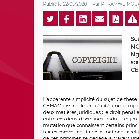
Publié le
22/05/2020
Par
Pr KAMWE MOU
So
NG
Ng
so
CE
L’apparente simplicité du sujet de thèse 
CEMAC dissimule en réalité une complexit
deux matières juridiques : le droit pénal 
entre ces deux disciplines traduit un jeu
mutation que connaissent certains princip
textes communautaires et nationaux relat
de ces principes se dégage à travers un