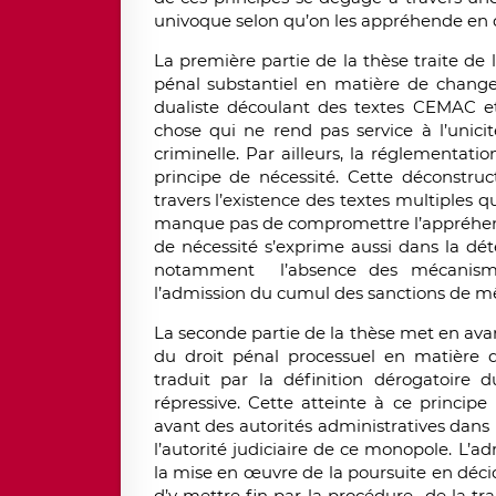
univoque selon qu’on les appréhende en d
La première partie de la thèse traite de
pénal substantiel en matière de chang
dualiste découlant des textes CEMAC et 
chose qui ne rend pas service à l’unicit
criminelle. Par ailleurs, la réglementa
principe de nécessité. Cette déconstruct
travers l’existence des textes multiples q
manque pas de compromettre l’appréhens
de nécessité s’exprime aussi dans la dét
notamment l’absence des mécanismes 
l’admission du cumul des sanctions de 
La seconde partie de la thèse met en ava
du droit pénal processuel en matière d
traduit par la définition dérogatoire 
répressive. Cette atteinte à ce princip
avant des autorités administratives dans l
l’autorité judiciaire de ce monopole. L’ad
la mise en œuvre de la poursuite en décid
d’y mettre fin par la procédure de la tr