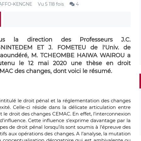
AFFO-KENGNE
Vu 5 118 fois
4
us la direction des Professeurs J.C.
NINTEDEM ET J. FOMETEU de l'Univ. de
aoundéré, M. TCHEOMBE HAIWA WAIROU a
utenu le 12 mai 2020 une thèse en droit
MAC des changes, dont voici le résumé.
intitulé le droit pénal et la réglementation des changes
é. Celle-ci réside dans la délicate articulation entre
et le droit des changes CEMAC. En effet, l’interconnexion
 d’influence. Cette influence s’exprime davantage par la
es de droit pénal lorsqu’ils sont soumis à l’épreuve des
ifs aux opérations des changes. A l’analyse, la mutation
e conceptualisation dérogatoire qui est ambivalente ou