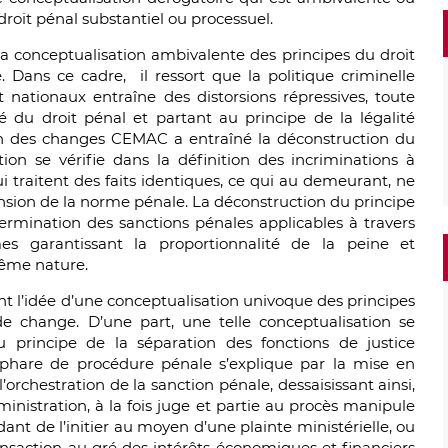
roit pénal substantiel ou processuel.
 la conceptualisation ambivalente des principes du droit
e. Dans ce cadre,
il ressort que la politique criminelle
nationaux entraîne des distorsions répressives, toute
é du droit pénal et partant au principe de la légalité
tion des changes CEMAC a entraîné la déconstruction du
ion se vérifie dans la définition des incriminations à
ui traitent des faits identiques, ce qui au demeurant, ne
ion de la norme pénale. La déconstruction du principe
ermination des sanctions pénales applicables à travers
garantissant la proportionnalité de la peine et
même nature.
nt l’idée d’une conceptualisation univoque des principes
e change. D’une part, une telle conceptualisation se
du principe de la séparation des fonctions de justice
e phare de procédure pénale s’explique par
la mise en
’orchestration de la sanction pénale, dessaisissant ainsi,
ministration, à la fois juge et partie au procès manipule
ant de l’initier au moyen d’une plainte ministérielle, ou
ansaction au gré des intérêts économiques et financiers