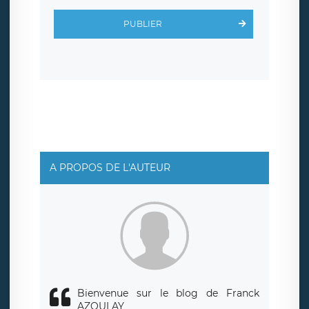
d’inscription est hébergé sur un serveur hébergé par
Scalingo, basé en France et offrant des
clauses de
PUBLIER
protection conformes au RGPD
. Les données collectées
sont conservées jusqu’à ce que l’Internaute en sollicite la
suppression, étant entendu que vous pouvez demander
la suppression de vos données et retirer votre
consentement à tout moment. Vous disposez également
d’un droit d’accès, de rectification ou de limitation du
traitement relatif à vos données à caractère personnel,
ainsi que d’un droit à la portabilité de vos données. Vous
pouvez exercer ces droits auprès du délégué à la
protection des données de LÉGAVOX qui exerce au siège
social de LÉGAVOX et est joignable à l’adresse mail
suivante : donneespersonnelles@legavox.fr. Le
responsable de traitement est la société LÉGAVOX, sis 9
rue Léopold Sédar Senghor, joignable à l’adresse mail :
responsabledetraitement@legavox.fr. Vous avez
A PROPOS DE L'AUTEUR
également le droit d’introduire une réclamation auprès
d’une autorité de contrôle.
Bienvenue sur le blog de Franck
AZOULAY