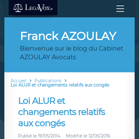
Franck AZOULAY
Bienvenue sur le blog du Cabinet
AZOULAY Avocats
Accueil
Publications
Loi ALUR et changements relatifs aux congés
Loi ALUR et
changements relatifs
aux congés
Publié le
19/05/2014
Modifié le
12/05/2016