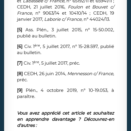
et
Labassée c/ France
, n° 65192/11 et 65941/11 ;
CEDH, 21 juillet 2016,
Foulon et Bouvet c/
France
, n° 9063/14 et 10410/14 ; CEDH, 19
janvier 2017,
Laborie c/ France
, n° 44024/13.
[5]
Ass. Plén., 3 juillet 2015, n° 15-50.002,
publié au bulletin.
ère
[6]
Civ. 1
, 5 juillet 2017, n° 15-28.597, publié
au bulletin.
ère
[7]
Civ. 1
, 5 juillet 2017, préc.
[8]
CEDH, 26 juin 2014,
Mennesson c/ France
,
préc.
[9]
Plén., 4 octobre 2019, n° 10-19.053, à
paraître.
Vous avez apprécié cet article et souhaitez
en apprendre davantage ? Découvrez-en
d'autres :