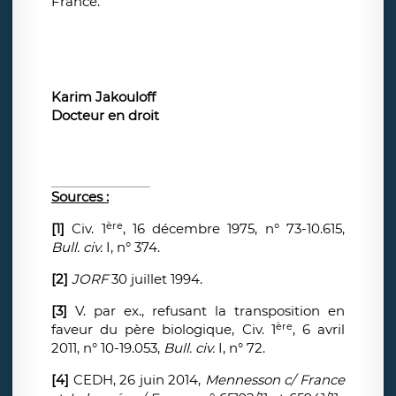
France.
Karim Jakouloff
Docteur en droit
Sources :
ère
[1]
Civ. 1
, 16 décembre 1975, n° 73-10.615,
Bull. civ.
I, n° 374.
[2]
JORF
30 juillet 1994.
[3]
V. par ex., refusant la transposition en
ère
faveur du père biologique, Civ. 1
, 6 avril
2011, n° 10-19.053,
Bull. civ.
I, n° 72.
[4]
CEDH, 26 juin 2014,
Mennesson c/ France