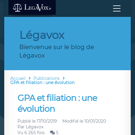
Légavox
Bienvenue sur le blog de
Légavox
Accueil
Publications
GPA et filiation : une évolution
GPA et filiation : une
évolution
Publié le
17/10/2019
Modifié le
10/01/2020
Par
Légavox
Vu 6 265 fois
5