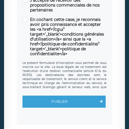
J'accepte de recevoir des
propositions commerciales de nos
partenaires
En cochant cette case, je reconnais
avoir pris connaissance et accepter
les <a href='/cgu/'
target='_blank'>conditions générales
d'utilisation</a> ainsi que la <a
href='/politique-de-confidentialite/'
target='_blank'>politique de
confidentialite</a>
Le présent formulaire d’inscription vous permet de vous
inscrire sur le site. La base légale de ce traitement est
l’exécution d’une relation contractuelle (article 6.1.b du
RGPD). Les destinataires des données sont le
responsable de traitement, le service client et le service
technique en charge de l’administration du service, le
sous-traitant Scalingo gérant le serveur web, ainsi que
toute personne légalement autorisée. Le formulaire
d’inscription est hébergé sur un serveur hébergé par
Scalingo, basé en France et offrant des
clauses de
PUBLIER
protection conformes au RGPD
. Les données collectées
sont conservées jusqu’à ce que l’Internaute en sollicite la
suppression, étant entendu que vous pouvez demander
la suppression de vos données et retirer votre
consentement à tout moment. Vous disposez également
d’un droit d’accès, de rectification ou de limitation du
traitement relatif à vos données à caractère personnel,