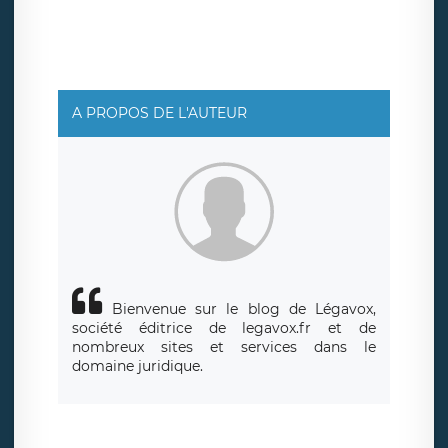
ainsi que d’un droit à la portabilité de vos données. Vous
pouvez exercer ces droits auprès du délégué à la
protection des données de LÉGAVOX qui exerce au siège
social de LÉGAVOX et est joignable à l’adresse mail
suivante : donneespersonnelles@legavox.fr. Le
responsable de traitement est la société LÉGAVOX, sis 9
rue Léopold Sédar Senghor, joignable à l’adresse mail :
responsabledetraitement@legavox.fr. Vous avez
A PROPOS DE L'AUTEUR
également le droit d’introduire une réclamation auprès
d’une autorité de contrôle.
Bienvenue sur le blog de Légavox,
société éditrice de legavox.fr et de
nombreux sites et services dans le
domaine juridique.