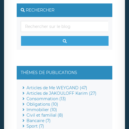
RECHERCHER
THÈMES DE PUBLICATIONS
Articles de Me WEYGAND (47)
Articles de JAKOULOFF Karim (27)
Consommation (13)
Obligations (10)
Immobilier (10)
Civil et familial (8)
Bancaire (7)
Sport (7)