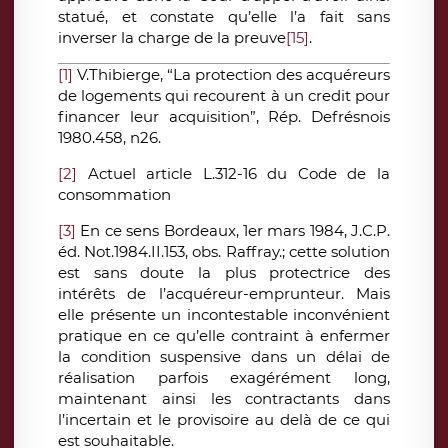
statué, et constate qu’elle l’a fait sans
inverser la charge de la preuve
[15]
.
[1]
V.Thibierge, “La protection des acquéreurs
de logements qui recourent à un credit pour
financer leur acquisition”, Rép. Defrésnois
1980.458, n26.
[2]
Actuel article L.312-16 du Code de la
consommation
[3]
En ce sens Bordeaux, 1er mars 1984, J.C.P.
éd. Not.1984.II.153, obs. Raffray.; cette solution
est sans doute la plus protectrice des
intérêts de l’acquéreur-emprunteur. Mais
elle présente un incontestable inconvénient
pratique en ce qu’elle contraint à enfermer
la condition suspensive dans un délai de
réalisation parfois exagérément long,
maintenant ainsi les contractants dans
l’incertain et le provisoire au delà de ce qui
est souhaitable.