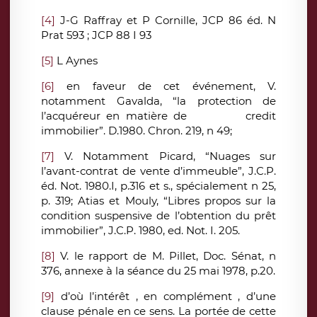
[4]
J-G Raffray et P Cornille, JCP 86 éd. N
Prat 593 ; JCP 88 I 93
[5]
L Aynes
[6]
en faveur de cet événement, V.
notamment Gavalda, “la protection de
l’acquéreur en matière de credit
immobilier”. D.1980. Chron. 219, n 49;
[7]
V. Notamment Picard, “Nuages sur
l’avant-contrat de vente d’immeuble”, J.C.P.
éd. Not. 1980.I, p.316 et s., spécialement n 25,
p. 319; Atias et Mouly, “Libres propos sur la
condition suspensive de l’obtention du prêt
immobilier”, J.C.P. 1980, ed. Not. I. 205.
[8]
V. le rapport de M. Pillet, Doc. Sénat, n
376, annexe à la séance du 25 mai 1978, p.20.
[9]
d’où l’intérêt , en complément , d’une
clause pénale en ce sens. La portée de cette