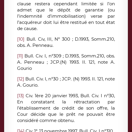
clause restera cependant limitée si l’on
admet que le dépôt de garantie (ou
l’indemnité d’immobilisation) verse par
l’acquéreur doit lui être restitué en tout état
de cause.
[10]
Bull. Civ, III, N° 300 ; D.1993, Somm.210,
obs. A. Penneau.
[11]
Bull. Civ. I, n°309 ; D.1993, Somm.210, obs.
A. Penneau ; JCP.(N) 1993. II. 121, note A.
Gourio
[12]
Bull. Civ. I, n°30 ; JCP. (N) 1993. II. 121, note
A. Gourio.
[13]
Civ. 1ère 20 janvier 1993, Bull. Civ. I n°30,
En constatant la rétractation par
l’établissement de crédit de son offre, la
Cour décide que le prêt ne pouvait être
considéré comme obtenu.
[14]
Civ. 1°, 13 novembre 1997, Bull. Civ .I n°310