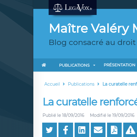
Maître Valéry
Blog consacré au droit 
PRÉSENTATION
PUBLICATIONS
Accueil
Publications
La curatelle re
La curatelle renfo
Publié le
18/09/2016
Modifié le
19/09/2016